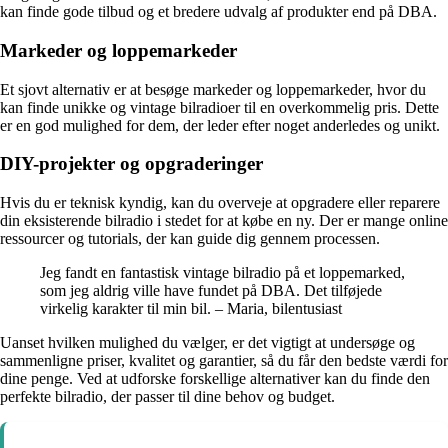
kan finde gode tilbud og et bredere udvalg af produkter end på DBA.
Markeder og loppemarkeder
Et sjovt alternativ er at besøge markeder og loppemarkeder, hvor du
kan finde unikke og vintage bilradioer til en overkommelig pris. Dette
er en god mulighed for dem, der leder efter noget anderledes og unikt.
DIY-projekter og opgraderinger
Hvis du er teknisk kyndig, kan du overveje at opgradere eller reparere
din eksisterende bilradio i stedet for at købe en ny. Der er mange online
ressourcer og tutorials, der kan guide dig gennem processen.
Jeg fandt en fantastisk vintage bilradio på et loppemarked,
som jeg aldrig ville have fundet på DBA. Det tilføjede
virkelig karakter til min bil. – Maria, bilentusiast
Uanset hvilken mulighed du vælger, er det vigtigt at undersøge og
sammenligne priser, kvalitet og garantier, så du får den bedste værdi for
dine penge. Ved at udforske forskellige alternativer kan du finde den
perfekte bilradio, der passer til dine behov og budget.