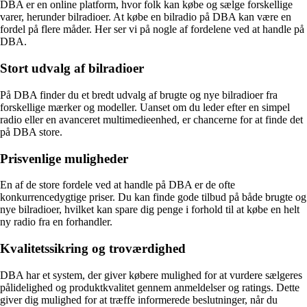
DBA er en online platform, hvor folk kan købe og sælge forskellige
varer, herunder bilradioer. At købe en bilradio på DBA kan være en
fordel på flere måder. Her ser vi på nogle af fordelene ved at handle på
DBA.
Stort udvalg af bilradioer
På DBA finder du et bredt udvalg af brugte og nye bilradioer fra
forskellige mærker og modeller. Uanset om du leder efter en simpel
radio eller en avanceret multimedieenhed, er chancerne for at finde det
på DBA store.
Prisvenlige muligheder
En af de store fordele ved at handle på DBA er de ofte
konkurrencedygtige priser. Du kan finde gode tilbud på både brugte og
nye bilradioer, hvilket kan spare dig penge i forhold til at købe en helt
ny radio fra en forhandler.
Kvalitetssikring og troværdighed
DBA har et system, der giver købere mulighed for at vurdere sælgeres
pålidelighed og produktkvalitet gennem anmeldelser og ratings. Dette
giver dig mulighed for at træffe informerede beslutninger, når du