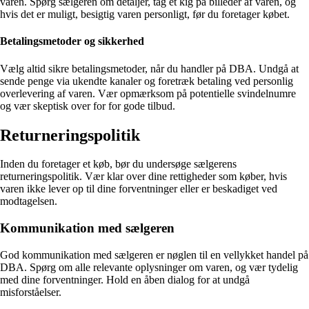
varen. Spørg sælgeren om detaljer, tag et kig på billeder af varen, og
hvis det er muligt, besigtig varen personligt, før du foretager købet.
Betalingsmetoder og sikkerhed
Vælg altid sikre betalingsmetoder, når du handler på DBA. Undgå at
sende penge via ukendte kanaler og foretræk betaling ved personlig
overlevering af varen. Vær opmærksom på potentielle svindelnumre
og vær skeptisk over for for gode tilbud.
Returneringspolitik
Inden du foretager et køb, bør du undersøge sælgerens
returneringspolitik. Vær klar over dine rettigheder som køber, hvis
varen ikke lever op til dine forventninger eller er beskadiget ved
modtagelsen.
Kommunikation med sælgeren
God kommunikation med sælgeren er nøglen til en vellykket handel på
DBA. Spørg om alle relevante oplysninger om varen, og vær tydelig
med dine forventninger. Hold en åben dialog for at undgå
misforståelser.