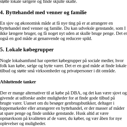
støtte lokale sælgere og finde skjulte skatte.
4. Byttehandel med venner og familie
En sjov og økonomisk måde at få nye ting på er at arrangere en
byttehandel med venner og familie. Du kan udveksle genstande, som I
ikke længere bruger, og få noget nyt uden at skulle bruge penge. Det er
også en god måde at genanvende og reducere spild.
5. Lokale købegrupper
Nogle lokalsamfund har oprettet købegrupper på sociale medier, hvor
folk kan købe, sælge og bytte varer. Det er en god måde at finde lokale
tilbud og støtte små virksomheder og privatpersoner i dit område.
Afsluttende tanker
Der er mange alternativer til at købe på DBA, og det kan være sjovt og
givende at udforske andre muligheder for at finde gode tilbud på
brugte varer. Uanset om du besøger genbrugsbutikker, deltager i
loppemarkeder eller arrangerer en byttehandel, er der masser af måder
at spare penge og finde unikke genstande. Husk altid at være
opmærksom på kvaliteten af de varer, du køber, og vær åben for nye
oplevelser og muligheder.