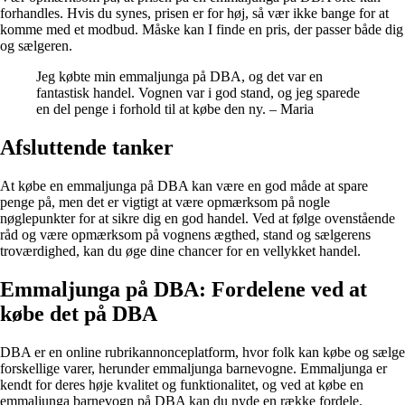
forhandles. Hvis du synes, prisen er for høj, så vær ikke bange for at
komme med et modbud. Måske kan I finde en pris, der passer både dig
og sælgeren.
Jeg købte min emmaljunga på DBA, og det var en
fantastisk handel. Vognen var i god stand, og jeg sparede
en del penge i forhold til at købe den ny. – Maria
Afsluttende tanker
At købe en emmaljunga på DBA kan være en god måde at spare
penge på, men det er vigtigt at være opmærksom på nogle
nøglepunkter for at sikre dig en god handel. Ved at følge ovenstående
råd og være opmærksom på vognens ægthed, stand og sælgerens
troværdighed, kan du øge dine chancer for en vellykket handel.
Emmaljunga på DBA: Fordelene ved at
købe det på DBA
DBA er en online rubrikannonceplatform, hvor folk kan købe og sælge
forskellige varer, herunder emmaljunga barnevogne. Emmaljunga er
kendt for deres høje kvalitet og funktionalitet, og ved at købe en
emmaljunga barnevogn på DBA kan du nyde en række fordele.