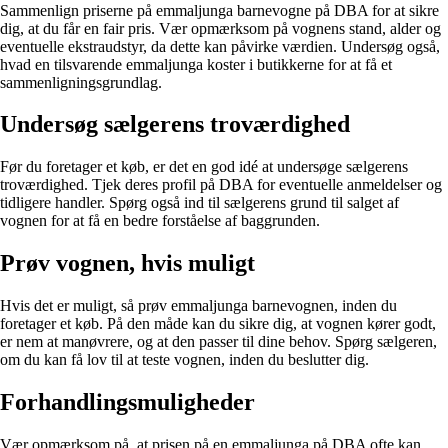
Sammenlign priserne på emmaljunga barnevogne på DBA for at sikre
dig, at du får en fair pris. Vær opmærksom på vognens stand, alder og
eventuelle ekstraudstyr, da dette kan påvirke værdien. Undersøg også,
hvad en tilsvarende emmaljunga koster i butikkerne for at få et
sammenligningsgrundlag.
Undersøg sælgerens troværdighed
Før du foretager et køb, er det en god idé at undersøge sælgerens
troværdighed. Tjek deres profil på DBA for eventuelle anmeldelser og
tidligere handler. Spørg også ind til sælgerens grund til salget af
vognen for at få en bedre forståelse af baggrunden.
Prøv vognen, hvis muligt
Hvis det er muligt, så prøv emmaljunga barnevognen, inden du
foretager et køb. På den måde kan du sikre dig, at vognen kører godt,
er nem at manøvrere, og at den passer til dine behov. Spørg sælgeren,
om du kan få lov til at teste vognen, inden du beslutter dig.
Forhandlingsmuligheder
Vær opmærksom på, at prisen på en emmaljunga på DBA ofte kan