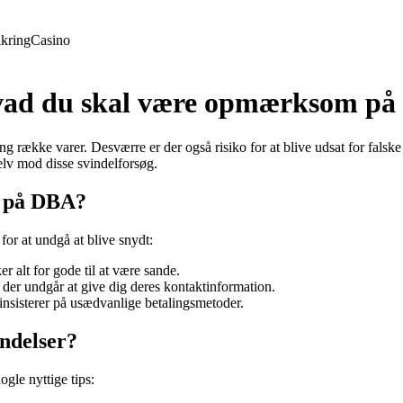
ikring
Casino
vad du skal være opmærksom på
 række varer. Desværre er der også risiko for at blive udsat for falske
lv mod disse svindelforsøg.
r på DBA?
or at undgå at blive snydt:
er alt for gode til at være sande.
r undgår at give dig deres kontaktinformation.
insisterer på usædvanlige betalingsmetoder.
ndelser?
gle nyttige tips: