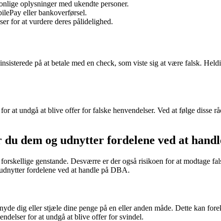
onlige oplysninger med ukendte personer.
lePay eller bankoverførsel.
er for at vurdere deres pålidelighed.
sisterede på at betale med en check, som viste sig at være falsk. Heldi
or at undgå at blive offer for falske henvendelser. Ved at følge disse
 du dem og udnytter fordelene ved at hand
rskellige genstande. Desværre er der også risikoen for at modtage fals
udnytter fordelene ved at handle på DBA.
snyde dig eller stjæle dine penge på en eller anden måde. Dette kan fo
delser for at undgå at blive offer for svindel.