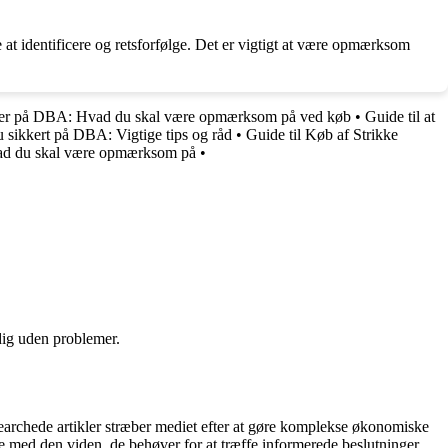
e at identificere og retsforfølge. Det er vigtigt at være opmærksom
er på DBA: Hvad du skal være opmærksom på ved køb
•
Guide til at
 sikkert på DBA: Vigtige tips og råd
•
Guide til Køb af Strikke
vad du skal være opmærksom på
•
 dig uden problemer.
archede artikler stræber mediet efter at gøre komplekse økonomiske
ne med den viden, de behøver for at træffe informerede beslutninger.