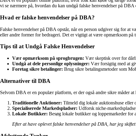
DBA er en populær online platform, hvor folk kan købe og sælge forskell
vi se nærmere på, hvordan du kan undgå falske henvendelser på DBA og
Hvad er falske henvendelser på DBA?
Falske henvendelser på DBA opstår, når en person udgiver sig for at være
eller andre former for bedrageri. Det er vigtigt at være opmærksom på t
Tips til at Undgå Falske Henvendelser
Vær opmærksom på sprogbrugen:
Vær skeptisk over for dårli
Undgå at dele personlige oplysninger:
Vær forsigtig med at gi
Foretag sikre betalinger:
Brug sikre betalingsmetoder som Mobi
Alternativer til DBA
Selvom DBA er en populær platform, er der også andre sikre måder at ha
Traditionelle Auktioner:
Tilmeld dig lokale auktionshuse eller 
Specialiserede Markedspladser:
Udforsk niche-markedspladser, 
Lokale Butikker:
Besøg lokale butikker og loppemarkeder for at
Efter at have oplevet falske henvendelser på DBA, har jeg skiftet 
Afsluttende Tanker