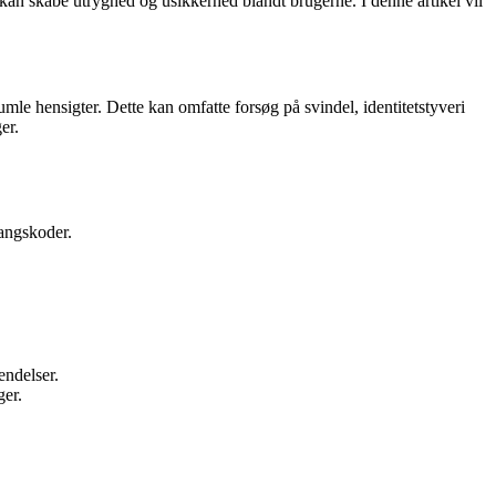
 kan skabe utryghed og usikkerhed blandt brugerne. I denne artikel vil
mle hensigter. Dette kan omfatte forsøg på svindel, identitetstyveri
er.
angskoder.
endelser.
ger.