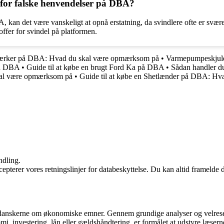
r for falske henvendelser på DBA?
BA, kan det være vanskeligt at opnå erstatning, da svindlere ofte er svær
offer for svindel på platformen.
rstærker på DBA: Hvad du skal være opmærksom på
•
Varmepumpeskjul
på DBA
•
Guide til at købe en brugt Ford Ka på DBA
•
Sådan handler du
kal være opmærksom på
•
Guide til at købe en Shetlænder på DBA: H
ndling.
cepterer vores retningslinjer for databeskyttelse. Du kan altid framelde
se danskerne om økonomiske emner. Gennem grundige analyser og velrese
mi, investering, lån eller gældshåndtering, er formålet at udstyre læser