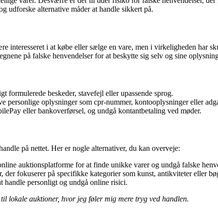
ige varer. Desværre er der til tider risiko for falske henvendelser, der
 udforske alternative måder at handle sikkert på.
 interesseret i at købe eller sælge en vare, men i virkeligheden har sku
egnene på falske henvendelser for at beskytte sig selv og sine oplysning
gt formulerede beskeder, stavefejl eller upassende sprog.
ve personlige oplysninger som cpr-nummer, kontooplysninger eller adg
lePay eller bankoverførsel, og undgå kontantbetaling ved møder.
ndle på nettet. Her er nogle alternativer, du kan overveje:
online auktionsplatforme for at finde unikke varer og undgå falske henv
der fokuserer på specifikke kategorier som kunst, antikviteter eller bø
 handle personligt og undgå online risici.
til lokale auktioner, hvor jeg føler mig mere tryg ved handlen.