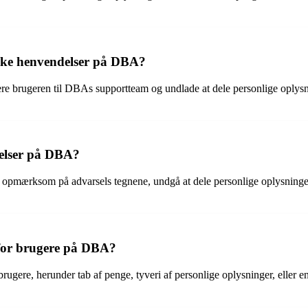
lske henvendelser på DBA?
 brugeren til DBAs supportteam og undlade at dele personlige oplysnin
elser på DBA?
pmærksom på advarsels tegnene, undgå at dele personlige oplysninger 
 for brugere på DBA?
ere, herunder tab af penge, tyveri af personlige oplysninger, eller endd