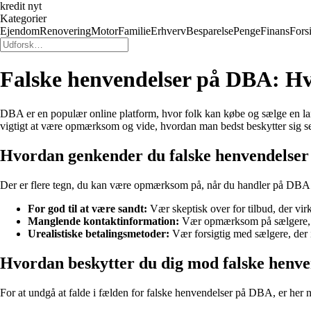
kredit nyt
Kategorier
Ejendom
Renovering
Motor
Familie
Erhverv
Besparelse
Penge
Finans
Fors
Falske henvendelser på DBA: H
DBA er en populær online platform, hvor folk kan købe og sælge en lang
vigtigt at være opmærksom og vide, hvordan man bedst beskytter sig se
Hvordan genkender du falske henvendelse
Der er flere tegn, du kan være opmærksom på, når du handler på DBA f
For god til at være sandt:
Vær skeptisk over for tilbud, der virk
Manglende kontaktinformation:
Vær opmærksom på sælgere, de
Urealistiske betalingsmetoder:
Vær forsigtig med sælgere, der 
Hvordan beskytter du dig mod falske henve
For at undgå at falde i fælden for falske henvendelser på DBA, er her no