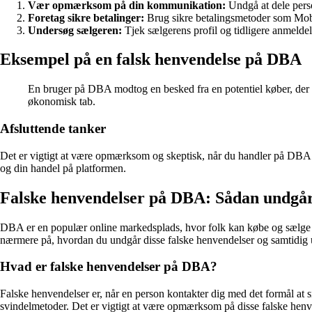
Vær opmærksom på din kommunikation:
Undgå at dele pers
Foretag sikre betalinger:
Brug sikre betalingsmetoder som Mobi
Undersøg sælgeren:
Tjek sælgerens profil og tidligere anmeldels
Eksempel på en falsk henvendelse på DBA
En bruger på DBA modtog en besked fra en potentiel køber, der in
økonomisk tab.
Afsluttende tanker
Det er vigtigt at være opmærksom og skeptisk, når du handler på DBA f
og din handel på platformen.
Falske henvendelser på DBA: Sådan undgår
DBA er en populær online markedsplads, hvor folk kan købe og sælge fo
nærmere på, hvordan du undgår disse falske henvendelser og samtidig 
Hvad er falske henvendelser på DBA?
Falske henvendelser er, når en person kontakter dig med det formål at 
svindelmetoder. Det er vigtigt at være opmærksom på disse falske henven