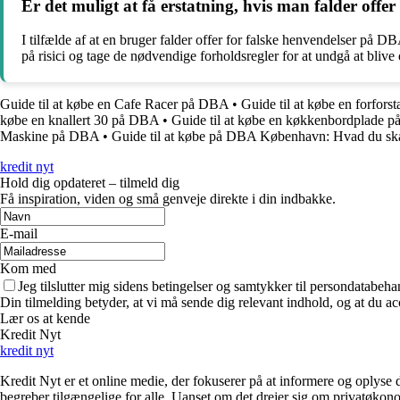
Er det muligt at få erstatning, hvis man falder offe
I tilfælde af at en bruger falder offer for falske henvendelser på D
på risici og tage de nødvendige forholdsregler for at undgå at blive 
Guide til at købe en Cafe Racer på DBA
•
Guide til at købe en forfo
købe en knallert 30 på DBA
•
Guide til at købe en køkkenbordplade 
Maskine på DBA
•
Guide til at købe på DBA København: Hvad du s
kredit nyt
Hold dig opdateret – tilmeld dig
Få inspiration, viden og små genveje direkte i din indbakke.
E-mail
Kom med
Jeg tilslutter mig sidens betingelser og samtykker til persondatabeha
Din tilmelding betyder, at vi må sende dig relevant indhold, og at du ac
Lær os at kende
Kredit Nyt
kredit nyt
Kredit Nyt er et online medie, der fokuserer på at informere og oply
begreber tilgængelige for alle. Uanset om det drejer sig om privatøkono