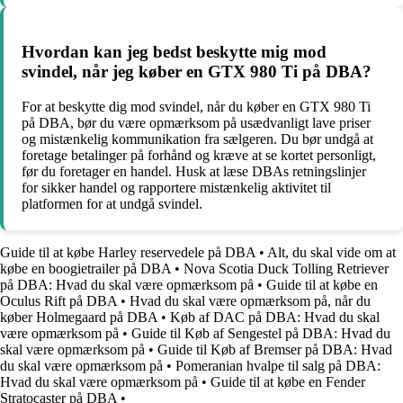
Hvordan kan jeg bedst beskytte mig mod
svindel, når jeg køber en GTX 980 Ti på DBA?
For at beskytte dig mod svindel, når du køber en GTX 980 Ti
på DBA, bør du være opmærksom på usædvanligt lave priser
og mistænkelig kommunikation fra sælgeren. Du bør undgå at
foretage betalinger på forhånd og kræve at se kortet personligt,
før du foretager en handel. Husk at læse DBAs retningslinjer
for sikker handel og rapportere mistænkelig aktivitet til
platformen for at undgå svindel.
Guide til at købe Harley reservedele på DBA
•
Alt, du skal vide om at
købe en boogietrailer på DBA
•
Nova Scotia Duck Tolling Retriever
på DBA: Hvad du skal være opmærksom på
•
Guide til at købe en
Oculus Rift på DBA
•
Hvad du skal være opmærksom på, når du
køber Holmegaard på DBA
•
Køb af DAC på DBA: Hvad du skal
være opmærksom på
•
Guide til Køb af Sengestel på DBA: Hvad du
skal være opmærksom på
•
Guide til Køb af Bremser på DBA: Hvad
du skal være opmærksom på
•
Pomeranian hvalpe til salg på DBA:
Hvad du skal være opmærksom på
•
Guide til at købe en Fender
Stratocaster på DBA
•