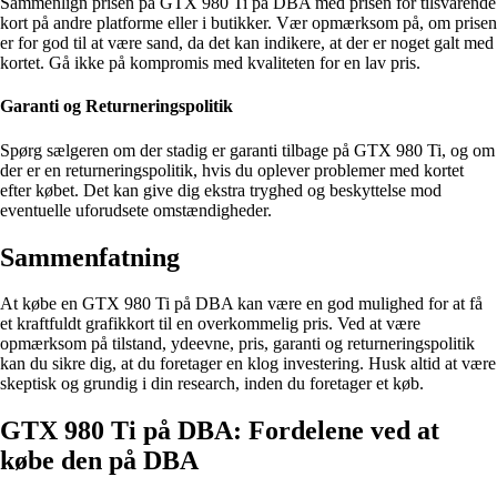
Sammenlign prisen på GTX 980 Ti på DBA med prisen for tilsvarende
kort på andre platforme eller i butikker. Vær opmærksom på, om prisen
er for god til at være sand, da det kan indikere, at der er noget galt med
kortet. Gå ikke på kompromis med kvaliteten for en lav pris.
Garanti og Returneringspolitik
Spørg sælgeren om der stadig er garanti tilbage på GTX 980 Ti, og om
der er en returneringspolitik, hvis du oplever problemer med kortet
efter købet. Det kan give dig ekstra tryghed og beskyttelse mod
eventuelle uforudsete omstændigheder.
Sammenfatning
At købe en GTX 980 Ti på DBA kan være en god mulighed for at få
et kraftfuldt grafikkort til en overkommelig pris. Ved at være
opmærksom på tilstand, ydeevne, pris, garanti og returneringspolitik
kan du sikre dig, at du foretager en klog investering. Husk altid at være
skeptisk og grundig i din research, inden du foretager et køb.
GTX 980 Ti på DBA: Fordelene ved at
købe den på DBA