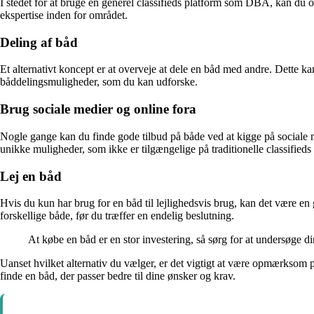
I stedet for at bruge en generel classifieds platform som DBA, kan du o
ekspertise inden for området.
Deling af båd
Et alternativt koncept er at overveje at dele en båd med andre. Dette k
båddelingsmuligheder, som du kan udforske.
Brug sociale medier og online fora
Nogle gange kan du finde gode tilbud på både ved at kigge på sociale m
unikke muligheder, som ikke er tilgængelige på traditionelle classifieds 
Lej en båd
Hvis du kun har brug for en båd til lejlighedsvis brug, kan det være en
forskellige både, før du træffer en endelig beslutning.
At købe en båd er en stor investering, så sørg for at undersøge d
Uanset hvilket alternativ du vælger, er det vigtigt at være opmærksom 
finde en båd, der passer bedre til dine ønsker og krav.