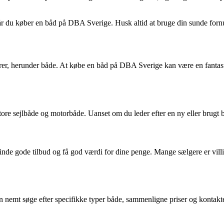
 når du køber en båd på DBA Sverige. Husk altid at bruge din sunde fornu
er, herunder både. At købe en båd på DBA Sverige kan være en fantastis
 store sejlbåde og motorbåde. Uanset om du leder efter en ny eller brugt 
nde gode tilbud og få god værdi for dine penge. Mange sælgere er villig
emt søge efter specifikke typer både, sammenligne priser og kontakte 