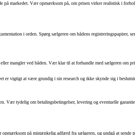
på markedet. Vær opmærksom på, om prisen virker realistisk i forhold t
umentation i orden. Spørg sælgeren om bådens registreringspapirer, servi
jl eller mangler ved båden. Vær klar til at forhandle med sælgeren om pr
er vigtigt at være grundig i sin research og ikke skynde sig i beslutn
ren. Vær tydelig om betalingsbetingelser, levering og eventuelle garantier
 opmærksom på mistænkelig adfærd fra sælgeren, og undgå at sende pen