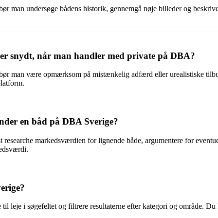
ør man undersøge bådens historik, gennemgå nøje billeder og beskrivels
ver snydt, når man handler med private på DBA?
ør man være opmærksom på mistænkelig adfærd eller urealistiske tilbud,
latform.
nder en båd på DBA Sverige?
researche markedsværdien for lignende både, argumentere for eventuelle 
edsværdi.
verige?
 til leje i søgefeltet og filtrere resultaterne efter kategori og område.