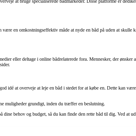
verveje at bruge specialiserede bådmarkeder. Disse platforme er dedikere
an være en omkostningseffektiv måde at nyde en båd på uden at skulle køb
edier eller deltage i online bådrelaterede fora. Mennesker, der ønsker 
sider.
 god idé at overveje at leje en båd i stedet for at købe en. Dette kan v
ine muligheder grundigt, inden du træffer en beslutning.
på dine behov og budget, så du kan finde den rette båd til dig. Ved at