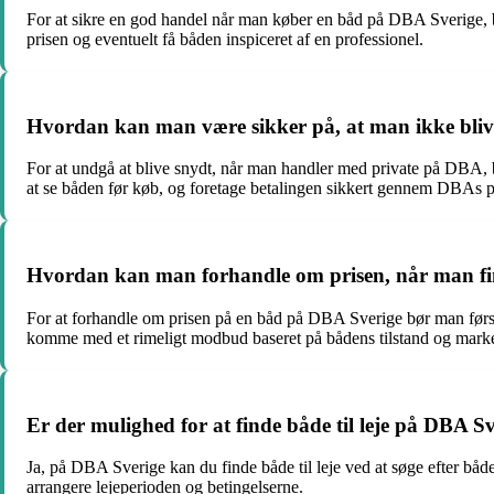
For at sikre en god handel når man køber en båd på DBA Sverige, b
prisen og eventuelt få båden inspiceret af en professionel.
Hvordan kan man være sikker på, at man ikke bli
For at undgå at blive snydt, når man handler med private på DBA, b
at se båden før køb, og foretage betalingen sikkert gennem DBAs p
Hvordan kan man forhandle om prisen, når man fi
For at forhandle om prisen på en båd på DBA Sverige bør man først 
komme med et rimeligt modbud baseret på bådens tilstand og mark
Er der mulighed for at finde både til leje på DBA S
Ja, på DBA Sverige kan du finde både til leje ved at søge efter både
arrangere lejeperioden og betingelserne.