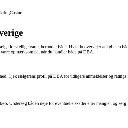
ikring
Casino
verige
lge forskellige varer, herunder både. Hvis du overvejer at købe en bå
u bør være opmærksom på, når du handler både på DBA.
ghed. Tjek sælgerens profil på DBA for tidligere anmeldelser og ratings 
et køb. Undersøg båden nøje for eventuelle skader eller mangler, og sørg