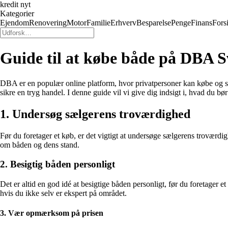
kredit nyt
Kategorier
Ejendom
Renovering
Motor
Familie
Erhverv
Besparelse
Penge
Finans
Fors
Guide til at købe både på DBA S
DBA er en populær online platform, hvor privatpersoner kan købe og sæ
sikre en tryg handel. I denne guide vil vi give dig indsigt i, hvad d
1. Undersøg sælgerens troværdighed
Før du foretager et køb, er det vigtigt at undersøge sælgerens troværdi
om båden og dens stand.
2. Besigtig båden personligt
Det er altid en god idé at besigtige båden personligt, før du foretager 
hvis du ikke selv er ekspert på området.
3. Vær opmærksom på prisen