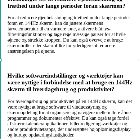
træthed under lange perioder foran skærmen?
For at reducere øjenbelastning og træthed under lange perioder
foran en 144Hz skærm, kan du justere skærmens
farvetemperatur til en varmere tone, aktivere blåt lys-
filtreringsfunktioner og tage regelmæssige pauser for at hvile
øjnene og strække kroppen. Du kan også overveje at bruge
skærmbriller eller skærmfiltre for yderligere at reducere
anstrengelsen på øjnene.
Hvilke softwareindstillinger og værktøjer kan
være nyttige i forbindelse med at bruge en 144Hz
skærm til hverdagsbrug og produktivitet?
For hverdagsbrug og produktivitet på en 144Hz skærm, kan det
være nyttigt at bruge software til vinduesstyring og
skærmopdeling for at organisere og navigere mellem flere åbne
programmer og dokumenter effektivt. Du kan også tage fordel
af skærmkalenderapplikationer, billedredigeringsværktøjer og
andre produktivitetsapps, der understøtter højopløsningsdisplay
og hurtige opdateringshastigheder.