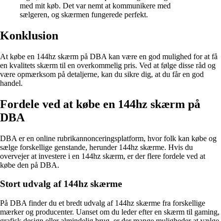
med mit køb. Det var nemt at kommunikere med
sælgeren, og skærmen fungerede perfekt.
Konklusion
At købe en 144hz skærm på DBA kan være en god mulighed for at få
en kvalitets skærm til en overkommelig pris. Ved at følge disse råd og
være opmærksom på detaljerne, kan du sikre dig, at du får en god
handel.
Fordele ved at købe en 144hz skærm på
DBA
DBA er en online rubrikannonceringsplatform, hvor folk kan købe og
sælge forskellige genstande, herunder 144hz skærme. Hvis du
overvejer at investere i en 144hz skærm, er der flere fordele ved at
købe den på DBA.
Stort udvalg af 144hz skærme
På DBA finder du et bredt udvalg af 144hz skærme fra forskellige
mærker og producenter. Uanset om du leder efter en skærm til gaming,
grafisk design eller almindelig brug, er der mange muligheder at vælge