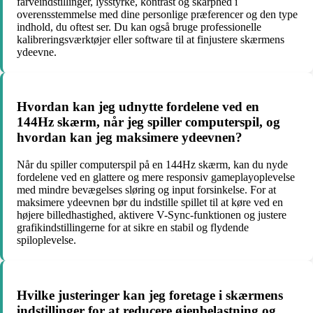
farveindstillinger, lysstyrke, kontrast og skarphed i
overensstemmelse med dine personlige præferencer og den type
indhold, du oftest ser. Du kan også bruge professionelle
kalibreringsværktøjer eller software til at finjustere skærmens
ydeevne.
Hvordan kan jeg udnytte fordelene ved en
144Hz skærm, når jeg spiller computerspil, og
hvordan kan jeg maksimere ydeevnen?
Når du spiller computerspil på en 144Hz skærm, kan du nyde
fordelene ved en glattere og mere responsiv gameplayoplevelse
med mindre bevægelses sløring og input forsinkelse. For at
maksimere ydeevnen bør du indstille spillet til at køre ved en
højere billedhastighed, aktivere V-Sync-funktionen og justere
grafikindstillingerne for at sikre en stabil og flydende
spiloplevelse.
Hvilke justeringer kan jeg foretage i skærmens
indstillinger for at reducere øjenbelastning og