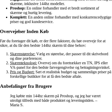
skærme, inklusive 144hz modeller.
Proshop:
En online forhandler med et bredt sortiment af
skærme og hurtig levering.
Komplett:
En anden online forhandler med konkurrencedygtige
priser og god kundeservice.
Overvejelser Inden Køb
Før du foretager dit køb, er der flere faktorer, du bør overveje for at
sikre, at du får den bedste 144hz skærm til dine behov:
Skærmstørrelse:
Vælg en størrelse, der passer til dit skrivebord
og dine præferencer.
Skærmteknologi:
Overvej om du foretrækker en TN, IPS eller
VA-panel for den bedste farvegengivelse og betragtningsvinkel.
Pris og Budget:
Sæt et realistisk budget og sammenlign priser på
forskellige butikker for at få den bedste aftale.
Anbefalinger fra Brugere
Jeg købte min 144hz skærm på Proshop, og jeg har været
utroligt tilfreds med både produktet og leveringstiden. –
Maria S.