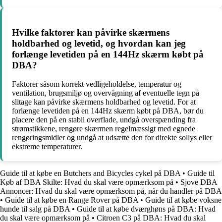
Hvilke faktorer kan påvirke skærmens
holdbarhed og levetid, og hvordan kan jeg
forlænge levetiden på en 144Hz skærm købt på
DBA?
Faktorer såsom korrekt vedligeholdelse, temperatur og
ventilation, brugsmiljø og overvågning af eventuelle tegn på
slitage kan påvirke skærmens holdbarhed og levetid. For at
forlænge levetiden på en 144Hz skærm købt på DBA, bør du
placere den på en stabil overflade, undgå overspænding fra
strømstikkene, rengøre skærmen regelmæssigt med egnede
rengøringsmidler og undgå at udsætte den for direkte sollys eller
ekstreme temperaturer.
Guide til at købe en Butchers and Bicycles cykel på DBA
•
Guide til
Køb af DBA Skilte: Hvad du skal være opmærksom på
•
Sjove DBA
Annoncer: Hvad du skal være opmærksom på, når du handler på DBA
•
Guide til at købe en Range Rover på DBA
•
Guide til at købe voksne
hunde til salg på DBA
•
Guide til at købe dværghøns på DBA: Hvad
du skal være opmærksom på
•
Citroen C3 på DBA: Hvad du skal