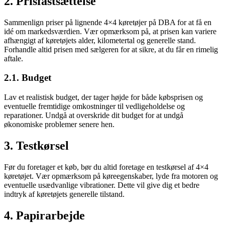
2. Prisfastsættelse
Sammenlign priser på lignende 4×4 køretøjer på DBA for at få en
idé om markedsværdien. Vær opmærksom på, at prisen kan variere
afhængigt af køretøjets alder, kilometertal og generelle stand.
Forhandle altid prisen med sælgeren for at sikre, at du får en rimelig
aftale.
2.1. Budget
Lav et realistisk budget, der tager højde for både købsprisen og
eventuelle fremtidige omkostninger til vedligeholdelse og
reparationer. Undgå at overskride dit budget for at undgå
økonomiske problemer senere hen.
3. Testkørsel
Før du foretager et køb, bør du altid foretage en testkørsel af 4×4
køretøjet. Vær opmærksom på køreegenskaber, lyde fra motoren og
eventuelle usædvanlige vibrationer. Dette vil give dig et bedre
indtryk af køretøjets generelle tilstand.
4. Papirarbejde