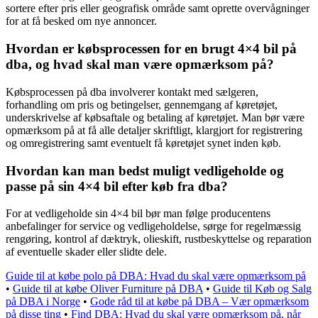
sortere efter pris eller geografisk område samt oprette overvågninger
for at få besked om nye annoncer.
Hvordan er købsprocessen for en brugt 4×4 bil på
dba, og hvad skal man være opmærksom på?
Købsprocessen på dba involverer kontakt med sælgeren,
forhandling om pris og betingelser, gennemgang af køretøjet,
underskrivelse af købsaftale og betaling af køretøjet. Man bør være
opmærksom på at få alle detaljer skriftligt, klargjort for registrering
og omregistrering samt eventuelt få køretøjet synet inden køb.
Hvordan kan man bedst muligt vedligeholde og
passe på sin 4×4 bil efter køb fra dba?
For at vedligeholde sin 4×4 bil bør man følge producentens
anbefalinger for service og vedligeholdelse, sørge for regelmæssig
rengøring, kontrol af dæktryk, olieskift, rustbeskyttelse og reparation
af eventuelle skader eller slidte dele.
Guide til at købe polo på DBA: Hvad du skal være opmærksom på
•
Guide til at købe Oliver Furniture på DBA
•
Guide til Køb og Salg
på DBA i Norge
•
Gode råd til at købe på DBA – Vær opmærksom
på disse ting
•
Find DBA: Hvad du skal være opmærksom på, når