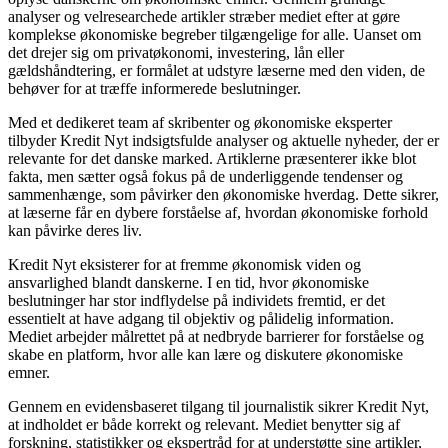
analyser og velresearchede artikler stræber mediet efter at gøre
komplekse økonomiske begreber tilgængelige for alle. Uanset om
det drejer sig om privatøkonomi, investering, lån eller
gældshåndtering, er formålet at udstyre læserne med den viden, de
behøver for at træffe informerede beslutninger.
Med et dedikeret team af skribenter og økonomiske eksperter
tilbyder Kredit Nyt indsigtsfulde analyser og aktuelle nyheder, der er
relevante for det danske marked. Artiklerne præsenterer ikke blot
fakta, men sætter også fokus på de underliggende tendenser og
sammenhænge, som påvirker den økonomiske hverdag. Dette sikrer,
at læserne får en dybere forståelse af, hvordan økonomiske forhold
kan påvirke deres liv.
Kredit Nyt eksisterer for at fremme økonomisk viden og
ansvarlighed blandt danskerne. I en tid, hvor økonomiske
beslutninger har stor indflydelse på individets fremtid, er det
essentielt at have adgang til objektiv og pålidelig information.
Mediet arbejder målrettet på at nedbryde barrierer for forståelse og
skabe en platform, hvor alle kan lære og diskutere økonomiske
emner.
Gennem en evidensbaseret tilgang til journalistik sikrer Kredit Nyt,
at indholdet er både korrekt og relevant. Mediet benytter sig af
forskning, statistikker og ekspertråd for at understøtte sine artikler,