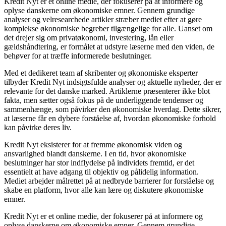
Kredit Nyt er et online medie, der fokuserer på at informere og
oplyse danskerne om økonomiske emner. Gennem grundige
analyser og velresearchede artikler stræber mediet efter at gøre
komplekse økonomiske begreber tilgængelige for alle. Uanset om
det drejer sig om privatøkonomi, investering, lån eller
gældshåndtering, er formålet at udstyre læserne med den viden, de
behøver for at træffe informerede beslutninger.
Med et dedikeret team af skribenter og økonomiske eksperter
tilbyder Kredit Nyt indsigtsfulde analyser og aktuelle nyheder, der er
relevante for det danske marked. Artiklerne præsenterer ikke blot
fakta, men sætter også fokus på de underliggende tendenser og
sammenhænge, som påvirker den økonomiske hverdag. Dette sikrer,
at læserne får en dybere forståelse af, hvordan økonomiske forhold
kan påvirke deres liv.
Kredit Nyt eksisterer for at fremme økonomisk viden og
ansvarlighed blandt danskerne. I en tid, hvor økonomiske
beslutninger har stor indflydelse på individets fremtid, er det
essentielt at have adgang til objektiv og pålidelig information.
Mediet arbejder målrettet på at nedbryde barrierer for forståelse og
skabe en platform, hvor alle kan lære og diskutere økonomiske
emner.
Kredit Nyt er et online medie, der fokuserer på at informere og
oplyse danskerne om økonomiske emner. Gennem grundige