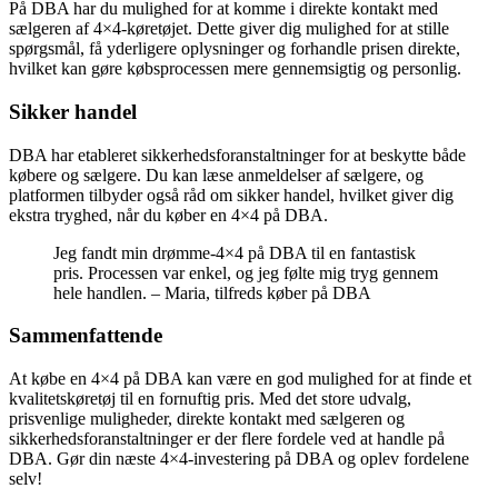
På DBA har du mulighed for at komme i direkte kontakt med
sælgeren af 4×4-køretøjet. Dette giver dig mulighed for at stille
spørgsmål, få yderligere oplysninger og forhandle prisen direkte,
hvilket kan gøre købsprocessen mere gennemsigtig og personlig.
Sikker handel
DBA har etableret sikkerhedsforanstaltninger for at beskytte både
købere og sælgere. Du kan læse anmeldelser af sælgere, og
platformen tilbyder også råd om sikker handel, hvilket giver dig
ekstra tryghed, når du køber en 4×4 på DBA.
Jeg fandt min drømme-4×4 på DBA til en fantastisk
pris. Processen var enkel, og jeg følte mig tryg gennem
hele handlen. – Maria, tilfreds køber på DBA
Sammenfattende
At købe en 4×4 på DBA kan være en god mulighed for at finde et
kvalitetskøretøj til en fornuftig pris. Med det store udvalg,
prisvenlige muligheder, direkte kontakt med sælgeren og
sikkerhedsforanstaltninger er der flere fordele ved at handle på
DBA. Gør din næste 4×4-investering på DBA og oplev fordelene
selv!