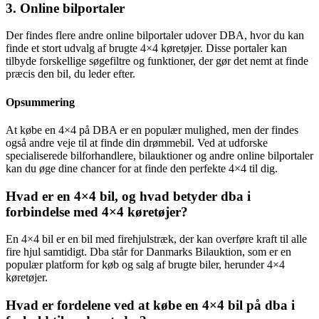
3. Online bilportaler
Der findes flere andre online bilportaler udover DBA, hvor du kan
finde et stort udvalg af brugte 4×4 køretøjer. Disse portaler kan
tilbyde forskellige søgefiltre og funktioner, der gør det nemt at finde
præcis den bil, du leder efter.
Opsummering
At købe en 4×4 på DBA er en populær mulighed, men der findes
også andre veje til at finde din drømmebil. Ved at udforske
specialiserede bilforhandlere, bilauktioner og andre online bilportaler
kan du øge dine chancer for at finde den perfekte 4×4 til dig.
Hvad er en 4×4 bil, og hvad betyder dba i
forbindelse med 4×4 køretøjer?
En 4×4 bil er en bil med firehjulstræk, der kan overføre kraft til alle
fire hjul samtidigt. Dba står for Danmarks Bilauktion, som er en
populær platform for køb og salg af brugte biler, herunder 4×4
køretøjer.
Hvad er fordelene ved at købe en 4×4 bil på dba i