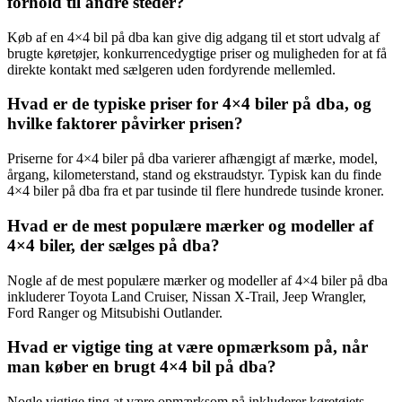
forhold til andre steder?
Køb af en 4×4 bil på dba kan give dig adgang til et stort udvalg af
brugte køretøjer, konkurrencedygtige priser og muligheden for at få
direkte kontakt med sælgeren uden fordyrende mellemled.
Hvad er de typiske priser for 4×4 biler på dba, og
hvilke faktorer påvirker prisen?
Priserne for 4×4 biler på dba varierer afhængigt af mærke, model,
årgang, kilometerstand, stand og ekstraudstyr. Typisk kan du finde
4×4 biler på dba fra et par tusinde til flere hundrede tusinde kroner.
Hvad er de mest populære mærker og modeller af
4×4 biler, der sælges på dba?
Nogle af de mest populære mærker og modeller af 4×4 biler på dba
inkluderer Toyota Land Cruiser, Nissan X-Trail, Jeep Wrangler,
Ford Ranger og Mitsubishi Outlander.
Hvad er vigtige ting at være opmærksom på, når
man køber en brugt 4×4 bil på dba?
Nogle vigtige ting at være opmærksom på inkluderer køretøjets