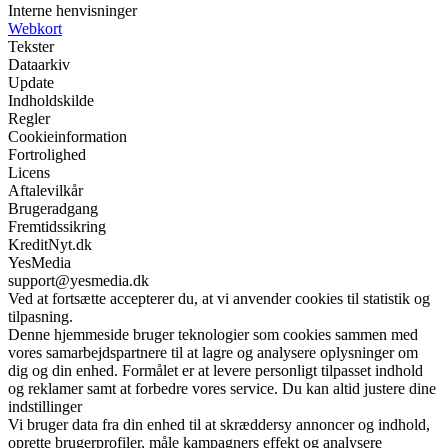
Interne henvisninger
Webkort
Tekster
Dataarkiv
Update
Indholdskilde
Regler
Cookieinformation
Fortrolighed
Licens
Aftalevilkår
Brugeradgang
Fremtidssikring
KreditNyt.dk
YesMedia
support@yesmedia.dk
Ved at fortsætte accepterer du, at vi anvender cookies til statistik og
tilpasning.
Denne hjemmeside bruger teknologier som cookies sammen med
vores samarbejdspartnere til at lagre og analysere oplysninger om
dig og din enhed. Formålet er at levere personligt tilpasset indhold
og reklamer samt at forbedre vores service. Du kan altid justere dine
indstillinger
Vi bruger data fra din enhed til at skræddersy annoncer og indhold,
oprette brugerprofiler, måle kampagners effekt og analysere