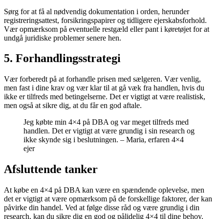
Sørg for at få al nødvendig dokumentation i orden, herunder
registreringsattest, forsikringspapirer og tidligere ejerskabsforhold.
Vær opmærksom på eventuelle restgæld eller pant i køretøjet for at
undgå juridiske problemer senere hen.
5. Forhandlingsstrategi
Vær forberedt på at forhandle prisen med sælgeren. Vær venlig,
men fast i dine krav og vær klar til at gå væk fra handlen, hvis du
ikke er tilfreds med betingelserne. Det er vigtigt at være realistisk,
men også at sikre dig, at du får en god aftale.
Jeg købte min 4×4 på DBA og var meget tilfreds med
handlen. Det er vigtigt at være grundig i sin research og
ikke skynde sig i beslutningen. – Maria, erfaren 4×4
ejer
Afsluttende tanker
At købe en 4×4 på DBA kan være en spændende oplevelse, men
det er vigtigt at være opmærksom på de forskellige faktorer, der kan
påvirke din handel. Ved at følge disse råd og være grundig i din
research, kan du sikre dig en god og pålidelig 4×4 til dine behov.