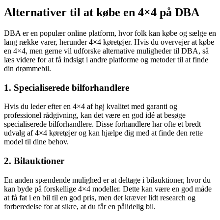
Alternativer til at købe en 4×4 på DBA
DBA er en populær online platform, hvor folk kan købe og sælge en
lang række varer, herunder 4×4 køretøjer. Hvis du overvejer at købe
en 4×4, men gerne vil udforske alternative muligheder til DBA, så
læs videre for at få indsigt i andre platforme og metoder til at finde
din drømmebil.
1. Specialiserede bilforhandlere
Hvis du leder efter en 4×4 af høj kvalitet med garanti og
professionel rådgivning, kan det være en god idé at besøge
specialiserede bilforhandlere. Disse forhandlere har ofte et bredt
udvalg af 4×4 køretøjer og kan hjælpe dig med at finde den rette
model til dine behov.
2. Bilauktioner
En anden spændende mulighed er at deltage i bilauktioner, hvor du
kan byde på forskellige 4×4 modeller. Dette kan være en god måde
at få fat i en bil til en god pris, men det kræver lidt research og
forberedelse for at sikre, at du får en pålidelig bil.