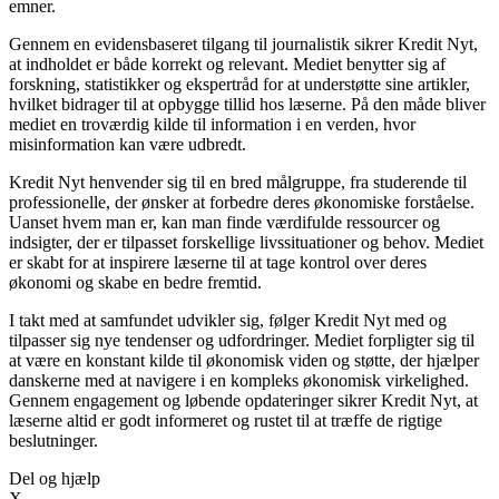
emner.
Gennem en evidensbaseret tilgang til journalistik sikrer Kredit Nyt,
at indholdet er både korrekt og relevant. Mediet benytter sig af
forskning, statistikker og ekspertråd for at understøtte sine artikler,
hvilket bidrager til at opbygge tillid hos læserne. På den måde bliver
mediet en troværdig kilde til information i en verden, hvor
misinformation kan være udbredt.
Kredit Nyt henvender sig til en bred målgruppe, fra studerende til
professionelle, der ønsker at forbedre deres økonomiske forståelse.
Uanset hvem man er, kan man finde værdifulde ressourcer og
indsigter, der er tilpasset forskellige livssituationer og behov. Mediet
er skabt for at inspirere læserne til at tage kontrol over deres
økonomi og skabe en bedre fremtid.
I takt med at samfundet udvikler sig, følger Kredit Nyt med og
tilpasser sig nye tendenser og udfordringer. Mediet forpligter sig til
at være en konstant kilde til økonomisk viden og støtte, der hjælper
danskerne med at navigere i en kompleks økonomisk virkelighed.
Gennem engagement og løbende opdateringer sikrer Kredit Nyt, at
læserne altid er godt informeret og rustet til at træffe de rigtige
beslutninger.
Del og hjælp
X