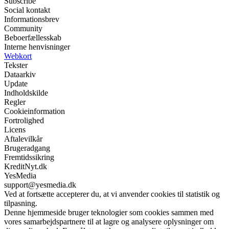
Subscribe
Social kontakt
Informationsbrev
Community
Beboerfællesskab
Interne henvisninger
Webkort
Tekster
Dataarkiv
Update
Indholdskilde
Regler
Cookieinformation
Fortrolighed
Licens
Aftalevilkår
Brugeradgang
Fremtidssikring
KreditNyt.dk
YesMedia
support@yesmedia.dk
Ved at fortsætte accepterer du, at vi anvender cookies til statistik og
tilpasning.
Denne hjemmeside bruger teknologier som cookies sammen med
vores samarbejdspartnere til at lagre og analysere oplysninger om