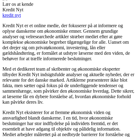
Lær os at kende
Kredit Nyt
kredit nyt
Kredit Nyt er et online medie, der fokuserer på at informere og
oplyse danskerne om økonomiske emner. Gennem grundige
analyser og velresearchede artikler stræber mediet efter at gøre
komplekse økonomiske begreber tilgængelige for alle. Uanset om
det drejer sig om privatøkonomi, investering, lån eller
gældshåndtering, er formålet at udstyre læserne med den viden, de
behøver for at træffe informerede beslutninger.
Med et dedikeret team af skribenter og økonomiske eksperter
tilbyder Kredit Nyt indsigtsfulde analyser og aktuelle nyheder, der er
relevante for det danske marked. Artiklerne præsenterer ikke blot
fakta, men sætter også fokus på de underliggende tendenser og
sammenhænge, som påvirker den økonomiske hverdag. Dette sikrer,
at læserne får en dybere forståelse af, hvordan økonomiske forhold
kan påvirke deres liv.
Kredit Nyt eksisterer for at fremme økonomisk viden og
ansvarlighed blandt danskerne. I en tid, hvor økonomiske
beslutninger har stor indflydelse på individets fremtid, er det
essentielt at have adgang til objektiv og pålidelig information.
Mediet arbejder målrettet på at nedbryde barrierer for forståelse og