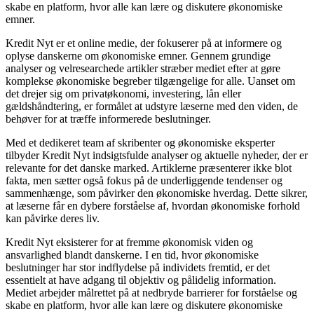
skabe en platform, hvor alle kan lære og diskutere økonomiske
emner.
Kredit Nyt er et online medie, der fokuserer på at informere og
oplyse danskerne om økonomiske emner. Gennem grundige
analyser og velresearchede artikler stræber mediet efter at gøre
komplekse økonomiske begreber tilgængelige for alle. Uanset om
det drejer sig om privatøkonomi, investering, lån eller
gældshåndtering, er formålet at udstyre læserne med den viden, de
behøver for at træffe informerede beslutninger.
Med et dedikeret team af skribenter og økonomiske eksperter
tilbyder Kredit Nyt indsigtsfulde analyser og aktuelle nyheder, der er
relevante for det danske marked. Artiklerne præsenterer ikke blot
fakta, men sætter også fokus på de underliggende tendenser og
sammenhænge, som påvirker den økonomiske hverdag. Dette sikrer,
at læserne får en dybere forståelse af, hvordan økonomiske forhold
kan påvirke deres liv.
Kredit Nyt eksisterer for at fremme økonomisk viden og
ansvarlighed blandt danskerne. I en tid, hvor økonomiske
beslutninger har stor indflydelse på individets fremtid, er det
essentielt at have adgang til objektiv og pålidelig information.
Mediet arbejder målrettet på at nedbryde barrierer for forståelse og
skabe en platform, hvor alle kan lære og diskutere økonomiske