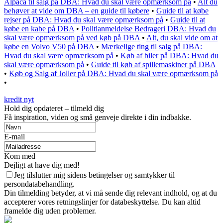
Alpaca til salg på DBA: Hvad du skal være opmærksom på
•
Alt du
behøver at vide om DBA – en guide til købere
•
Guide til at købe
rejser på DBA: Hvad du skal være opmærksom på
•
Guide til at
købe en kabe på DBA
•
Politianmeldelse Bedrageri DBA: Hvad du
skal være opmærksom på ved køb på DBA
•
Alt, du skal vide om at
købe en Volvo V50 på DBA
•
Mærkelige ting til salg på DBA:
Hvad du skal være opmærksom på
•
Køb af biler på DBA: Hvad du
skal være opmærksom på
•
Guide til køb af spillemaskiner på DBA
•
Køb og Salg af Joller på DBA: Hvad du skal være opmærksom på
•
kredit nyt
Hold dig opdateret – tilmeld dig
Få inspiration, viden og små genveje direkte i din indbakke.
E-mail
Kom med
Dejligt at have dig med!
Jeg tilslutter mig sidens betingelser og samtykker til
persondatabehandling.
Din tilmelding betyder, at vi må sende dig relevant indhold, og at du
accepterer vores retningslinjer for databeskyttelse. Du kan altid
framelde dig uden problemer.