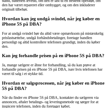
stand, batteriets levetid, om den er låst til en bestemt operatør, om
den har været repareret eller ombygget, og om den inkluderer
originalt tilbehør.
Hvordan kan jeg undgå svindel, når jeg køber en
iPhone 5S på DBA?
For at undgå svindel bør du altid være opmærksom på mistænkelig
prisfastsættelse, undgå forhåndsbetalinger, foretage handlen
personligt og altid kontrollere telefonen grundigt, inden du køber
den.
Kan jeg forhandle prisen på en iPhone 5S på DBA?
Ja, mange sælgere er åbne for forhandling, så du kan prøve at
forhandle prisen på en iPhone 5S på DBA, især hvis telefonen har
været til salg i et stykke tid.
Hvordan er salgsprocessen, når jeg køber en iPhone
5S på DBA?
Når du finder en iPhone 5S på DBA, kontakter du sælgeren via
annoncen, aftaler betalings- og leveringsmetode og sørger for at
inspicere telefonen, inden du foretager købet.