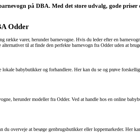
 barnevogn på DBA. Med det store udvalg, gode priser 
DBA Odder
ng række varer, herunder barnevogne. Hvis du leder efter en barnevogn
e alternativer til at finde den perfekte barnevogn fra Odder uden at br
 lokale babybutikker og forhandlere. Her kan du se og prøve forskellig
evogne, herunder modeller fra Odder. Ved at handle hos en online babyb
, kan du overveje at besøge genbrugsbutikker eller loppemarkeder. Her k