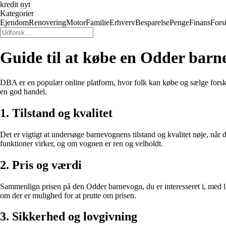
kredit nyt
Kategorier
Ejendom
Renovering
Motor
Familie
Erhverv
Besparelse
Penge
Finans
Fors
Guide til at købe en Odder bar
DBA er en populær online platform, hvor folk kan købe og sælge forske
en god handel.
1. Tilstand og kvalitet
Det er vigtigt at undersøge barnevognens tilstand og kvalitet nøje, nå
funktioner virker, og om vognen er ren og velholdt.
2. Pris og værdi
Sammenlign prisen på den Odder barnevogn, du er interesseret i, med 
om der er mulighed for at prutte om prisen.
3. Sikkerhed og lovgivning