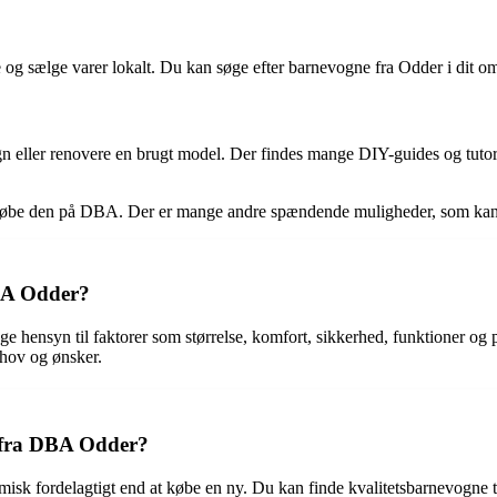
og sælge varer lokalt. Du kan søge efter barnevogne fra Odder i dit om
gn eller renovere en brugt model. Der findes mange DIY-guides og tutor
 købe den på DBA. Der er mange andre spændende muligheder, som kan 
BA Odder?
e hensyn til faktorer som størrelse, komfort, sikkerhed, funktioner og 
ehov og ønsker.
n fra DBA Odder?
fordelagtigt end at købe en ny. Du kan finde kvalitetsbarnevogne til e