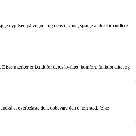
ge nyprisen på vognen og dens tilstand, spørge andre forhandlere
se mærker er kendt for deres kvalitet, komfort, funktionalitet og
dgå at overbelaste den, opbevare den et tørt sted, følge