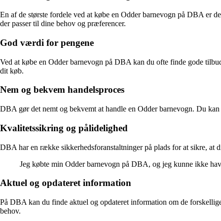
En af de største fordele ved at købe en Odder barnevogn på DBA er det b
der passer til dine behov og præferencer.
God værdi for pengene
Ved at købe en Odder barnevogn på DBA kan du ofte finde gode tilbud o
dit køb.
Nem og bekvem handelsproces
DBA gør det nemt og bekvemt at handle en Odder barnevogn. Du kan nemt
Kvalitetssikring og pålidelighed
DBA har en række sikkerhedsforanstaltninger på plads for at sikre, at d
Jeg købte min Odder barnevogn på DBA, og jeg kunne ikke have vær
Aktuel og opdateret information
På DBA kan du finde aktuel og opdateret information om de forskellige 
behov.