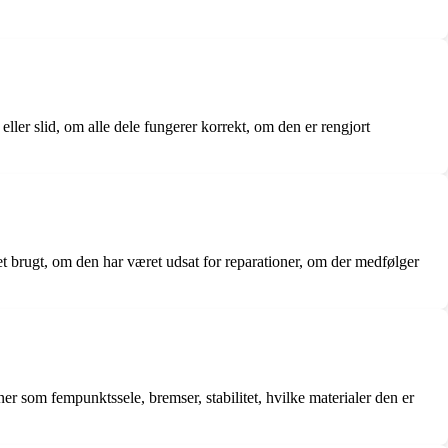
er slid, om alle dele fungerer korrekt, om den er rengjort
t brugt, om den har været udsat for reparationer, om der medfølger
r som fempunktssele, bremser, stabilitet, hvilke materialer den er