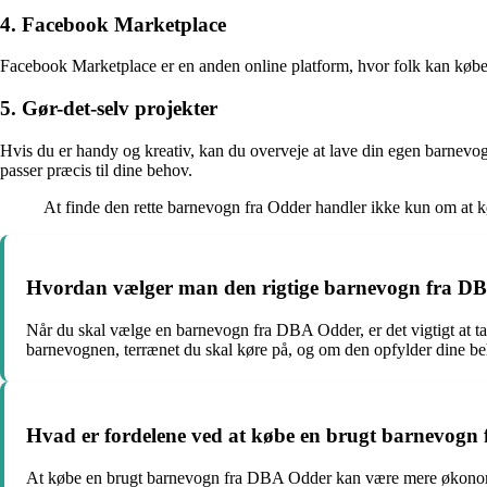
4. Facebook Marketplace
Facebook Marketplace er en anden online platform, hvor folk kan købe 
5. Gør-det-selv projekter
Hvis du er handy og kreativ, kan du overveje at lave din egen barnevo
passer præcis til dine behov.
At finde den rette barnevogn fra Odder handler ikke kun om at
Hvordan vælger man den rigtige barnevogn fra D
Når du skal vælge en barnevogn fra DBA Odder, er det vigtigt at tag
barnevognen, terrænet du skal køre på, og om den opfylder dine b
Hvad er fordelene ved at købe en brugt barnevog
At købe en brugt barnevogn fra DBA Odder kan være mere økonomisk 