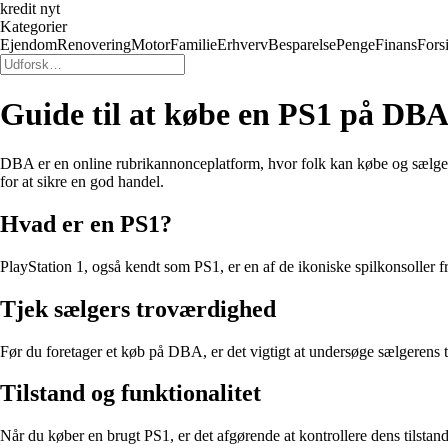
kredit nyt
Kategorier
Ejendom
Renovering
Motor
Familie
Erhverv
Besparelse
Penge
Finans
Fors
Guide til at købe en PS1 på D
DBA er en online rubrikannonceplatform, hvor folk kan købe og sælge 
for at sikre en god handel.
Hvad er en PS1?
PlayStation 1, også kendt som PS1, er en af de ikoniske spilkonsoller f
Tjek sælgers troværdighed
Før du foretager et køb på DBA, er det vigtigt at undersøge sælgerens t
Tilstand og funktionalitet
Når du køber en brugt PS1, er det afgørende at kontrollere dens tilstan