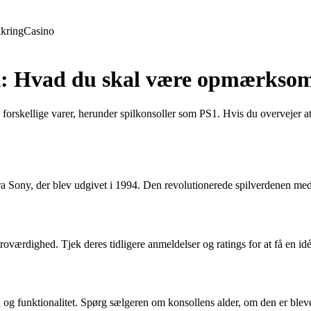
ikring
Casino
BA: Hvad du skal være opmærkso
forskellige varer, herunder spilkonsoller som PS1. Hvis du overvejer
ra Sony, der blev udgivet i 1994. Den revolutionerede spilverdenen med 
roværdighed. Tjek deres tidligere anmeldelser og ratings for at få en id
d og funktionalitet. Spørg sælgeren om konsollens alder, om den er bleve