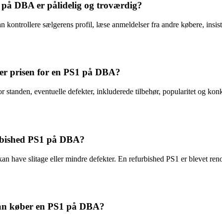
 på DBA er pålidelig og troværdig?
ontrollere sælgerens profil, læse anmeldelser fra andre købere, insiste
ter prisen for en PS1 på DBA?
standen, eventuelle defekter, inkluderede tilbehør, popularitet og konku
urbished PS1 på DBA?
kan have slitage eller mindre defekter. En refurbished PS1 er blevet ren
man køber en PS1 på DBA?