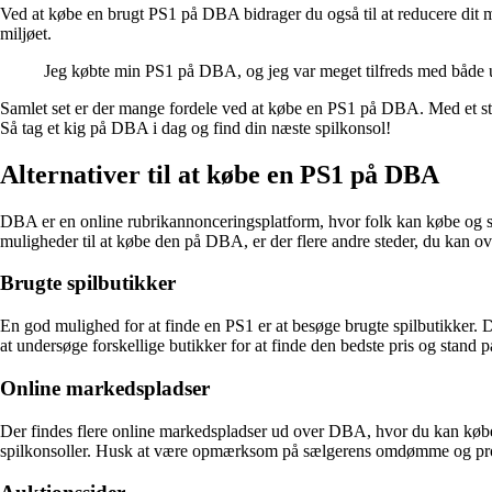
Ved at købe en brugt PS1 på DBA bidrager du også til at reducere dit mi
miljøet.
Jeg købte min PS1 på DBA, og jeg var meget tilfreds med både ud
Samlet set er der mange fordele ved at købe en PS1 på DBA. Med et stor
Så tag et kig på DBA i dag og find din næste spilkonsol!
Alternativer til at købe en PS1 på DBA
DBA er en online rubrikannonceringsplatform, hvor folk kan købe og sæ
muligheder til at købe den på DBA, er der flere andre steder, du kan ov
Brugte spilbutikker
En god mulighed for at finde en PS1 er at besøge brugte spilbutikker. Dis
at undersøge forskellige butikker for at finde den bedste pris og stand 
Online markedspladser
Der findes flere online markedspladser ud over DBA, hvor du kan købe
spilkonsoller. Husk at være opmærksom på sælgerens omdømme og produ