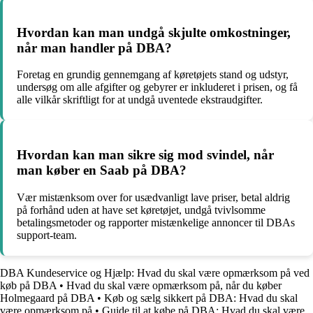
Hvordan kan man undgå skjulte omkostninger,
når man handler på DBA?
Foretag en grundig gennemgang af køretøjets stand og udstyr,
undersøg om alle afgifter og gebyrer er inkluderet i prisen, og få
alle vilkår skriftligt for at undgå uventede ekstraudgifter.
Hvordan kan man sikre sig mod svindel, når
man køber en Saab på DBA?
Vær mistænksom over for usædvanligt lave priser, betal aldrig
på forhånd uden at have set køretøjet, undgå tvivlsomme
betalingsmetoder og rapporter mistænkelige annoncer til DBAs
support-team.
DBA Kundeservice og Hjælp: Hvad du skal være opmærksom på ved
køb på DBA
•
Hvad du skal være opmærksom på, når du køber
Holmegaard på DBA
•
Køb og sælg sikkert på DBA: Hvad du skal
være opmærksom på
•
Guide til at købe på DBA: Hvad du skal være