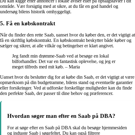
Du kan kigge efter annoncer i lokale aviser eller på opslagstavler i dit
område. Vær forsigtig med at sikre, at du får en god handel og
undersøg bilens historik omhyggeligt.
5. Få en købskontrakt
Når du finder den rette Saab, uanset hvor du køber den, er det vigtigt at
få en skriftlig købskontrakt. En købskontrakt beskytter både køber og
sælger og sikrer, at alle vilkår og betingelser er klart angivet.
Jeg fandt min drømme-Saab ved at besøge en lokal
bilforhandler. Det var en fantastisk oplevelse, og jeg er
meget tilfreds med mit køb. – Maria
Uanset hvor du beslutter dig for at købe din Saab, er det vigtigt at være
opmærksom på din budgetramme, bilens stand og eventuelle garantier
eller forsikringer. Ved at udforske forskellige muligheder kan du finde
den perfekte Saab, der passer til dine behov og præferencer.
Hvordan søger man efter en Saab på DBA?
For at søge efter en Saab på DBA skal du besøge hjemmesiden
og indtaste Saab i søgefeltet. Du kan også filtrere