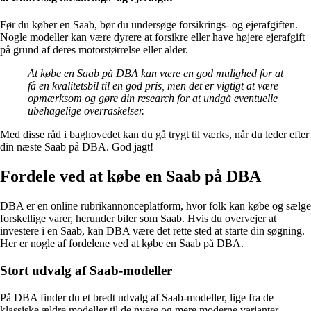
Før du køber en Saab, bør du undersøge forsikrings- og ejerafgiften.
Nogle modeller kan være dyrere at forsikre eller have højere ejerafgift
på grund af deres motorstørrelse eller alder.
At købe en Saab på DBA kan være en god mulighed for at
få en kvalitetsbil til en god pris, men det er vigtigt at være
opmærksom og gøre din research for at undgå eventuelle
ubehagelige overraskelser.
Med disse råd i baghovedet kan du gå trygt til værks, når du leder efter
din næste Saab på DBA. God jagt!
Fordele ved at købe en Saab på DBA
DBA er en online rubrikannonceplatform, hvor folk kan købe og sælge
forskellige varer, herunder biler som Saab. Hvis du overvejer at
investere i en Saab, kan DBA være det rette sted at starte din søgning.
Her er nogle af fordelene ved at købe en Saab på DBA.
Stort udvalg af Saab-modeller
På DBA finder du et bredt udvalg af Saab-modeller, lige fra de
klassiske ældre modeller til de nyere og mere moderne varianter.