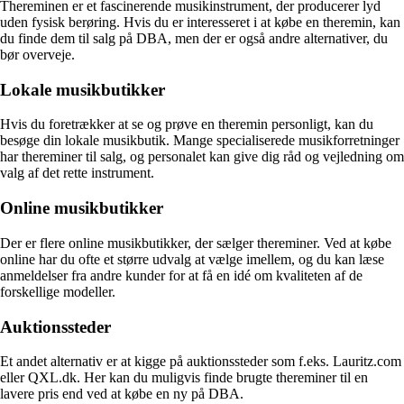
Thereminen er et fascinerende musikinstrument, der producerer lyd
uden fysisk berøring. Hvis du er interesseret i at købe en theremin, kan
du finde dem til salg på DBA, men der er også andre alternativer, du
bør overveje.
Lokale musikbutikker
Hvis du foretrækker at se og prøve en theremin personligt, kan du
besøge din lokale musikbutik. Mange specialiserede musikforretninger
har thereminer til salg, og personalet kan give dig råd og vejledning om
valg af det rette instrument.
Online musikbutikker
Der er flere online musikbutikker, der sælger thereminer. Ved at købe
online har du ofte et større udvalg at vælge imellem, og du kan læse
anmeldelser fra andre kunder for at få en idé om kvaliteten af de
forskellige modeller.
Auktionssteder
Et andet alternativ er at kigge på auktionssteder som f.eks. Lauritz.com
eller QXL.dk. Her kan du muligvis finde brugte thereminer til en
lavere pris end ved at købe en ny på DBA.