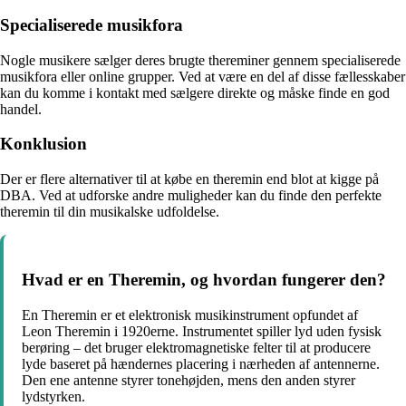
Specialiserede musikfora
Nogle musikere sælger deres brugte thereminer gennem specialiserede
musikfora eller online grupper. Ved at være en del af disse fællesskaber
kan du komme i kontakt med sælgere direkte og måske finde en god
handel.
Konklusion
Der er flere alternativer til at købe en theremin end blot at kigge på
DBA. Ved at udforske andre muligheder kan du finde den perfekte
theremin til din musikalske udfoldelse.
Hvad er en Theremin, og hvordan fungerer den?
En Theremin er et elektronisk musikinstrument opfundet af
Leon Theremin i 1920erne. Instrumentet spiller lyd uden fysisk
berøring – det bruger elektromagnetiske felter til at producere
lyde baseret på hændernes placering i nærheden af antennerne.
Den ene antenne styrer tonehøjden, mens den anden styrer
lydstyrken.