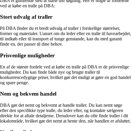
DBA et glimrende sted at starte din søgning. Her er nogle af fordelene
ved at købe en tralle på DBA:
Stort udvalg af traller
På DBA finder du et bredt udvalg af traller i forskellige størrelser,
former og materialer. Uanset om du leder efter en tralle til havearbejdet,
til indkøb eller til transport af tunge genstande, kan du med garanti
finde en, der passer til dine behov.
Prisvenlige muligheder
En af de største fordele ved at købe en tralle på DBA er de prisvenlige
muligheder. Du kan finde både nye og brugte traller til
konkurrencedygtige priser, hvilket gør det muligt at gøre en god handel
og spare penge.
Nem og bekvem handel
DBA gør det nemt og bekvemt at handle traller. Du kan nemt søge
efter den specifikke type tralle, du leder efter, og kontakte sælgeren
direkte for at aftale detaljerne. Derudover kan du ofte finde traller i dit
lokalområde, hvilket gør det nemt at hente den, når handlen er afsluttet.