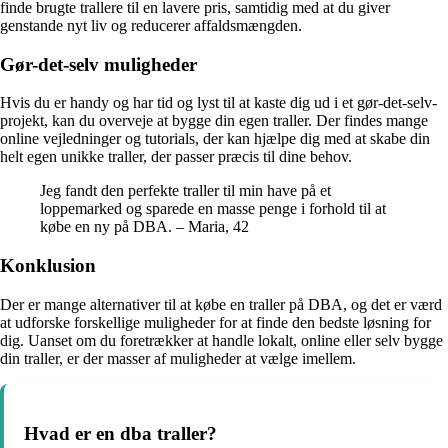
finde brugte trallere til en lavere pris, samtidig med at du giver
genstande nyt liv og reducerer affaldsmængden.
Gør-det-selv muligheder
Hvis du er handy og har tid og lyst til at kaste dig ud i et gør-det-selv-
projekt, kan du overveje at bygge din egen traller. Der findes mange
online vejledninger og tutorials, der kan hjælpe dig med at skabe din
helt egen unikke traller, der passer præcis til dine behov.
Jeg fandt den perfekte traller til min have på et
loppemarked og sparede en masse penge i forhold til at
købe en ny på DBA. – Maria, 42
Konklusion
Der er mange alternativer til at købe en traller på DBA, og det er værd
at udforske forskellige muligheder for at finde den bedste løsning for
dig. Uanset om du foretrækker at handle lokalt, online eller selv bygge
din traller, er der masser af muligheder at vælge imellem.
Hvad er en dba traller?