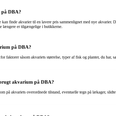
um på DBA?
e kan finde akvarier til en lavere pris sammenlignet med nye akvarier.
e længere er tilgængelige i butikkerne.
kvarium på DBA?
or faktorer såsom akvariets størrelse, typer af fisk og planter, du har, 
t brugt akvarium på DBA?
å akvariets overordnede tilstand, eventuelle tegn på lækager, slidte d