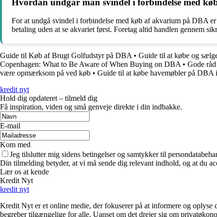
Hvordan undgår man svindel i forbindelse med k
For at undgå svindel i forbindelse med køb af akvarium på DBA er
betaling uden at se akvariet først. Foretag altid handlen gennem s
Guide til Køb af Brugt Golfudstyr på DBA
•
Guide til at købe og sæ
Copenhagen: What to Be Aware of When Buying on DBA
•
Gode råd
være opmærksom på ved køb
•
Guide til at købe havemøbler på DBA i
kredit nyt
Hold dig opdateret – tilmeld dig
Få inspiration, viden og små genveje direkte i din indbakke.
E-mail
Kom med
Jeg tilslutter mig sidens betingelser og samtykker til persondatabeha
Din tilmelding betyder, at vi må sende dig relevant indhold, og at du ac
Lær os at kende
Kredit Nyt
kredit nyt
Kredit Nyt er et online medie, der fokuserer på at informere og oply
begreber tilgængelige for alle. Uanset om det drejer sig om privatøkono