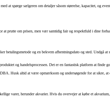
 med at spørge sælgeren om detaljer såsom størrelse, kapacitet, og event
r at prutte om prisen, men vær samtidig fair og respektfuld i dine for
n sikker betalingsmetode og en bekvem afhentningsdato og sted. Undgå a
oduktet og handelsprocessen. Det er en fantastisk platform at finde go
å DBA. Husk altid at være opmærksom og undersøgende for at sikre, at du
llige varer, herunder akvarier. Hvis du overvejer at købe et akvarium,