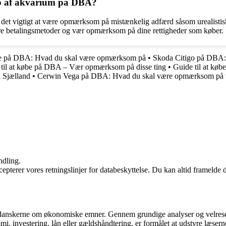
øb af akvarium på DBA?
 det vigtigt at være opmærksom på mistænkelig adfærd såsom urealistis
ikre betalingsmetoder og vær opmærksom på dine rettigheder som køber.
lge på DBA: Hvad du skal være opmærksom på
•
Skoda Citigo på DBA:
 til at købe på DBA – Vær opmærksom på disse ting
•
Guide til at kø
 Sjælland
•
Cerwin Vega på DBA: Hvad du skal være opmærksom på 
ndling.
cepterer vores retningslinjer for databeskyttelse. Du kan altid framelde
se danskerne om økonomiske emner. Gennem grundige analyser og velrese
mi, investering, lån eller gældshåndtering, er formålet at udstyre læser