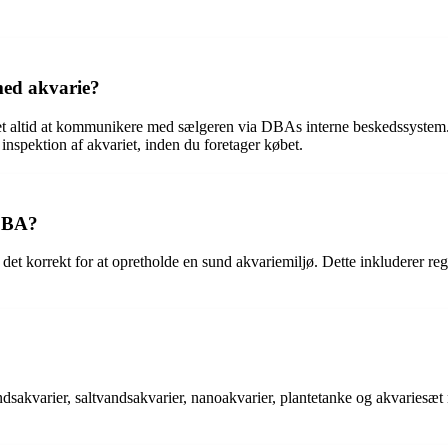
med akvarie?
et altid at kommunikere med sælgeren via DBAs interne beskedssystem
inspektion af akvariet, inden du foretager købet.
 DBA?
det korrekt for at opretholde en sund akvariemiljø. Dette inkluderer r
sakvarier, saltvandsakvarier, nanoakvarier, plantetanke og akvariesæt m