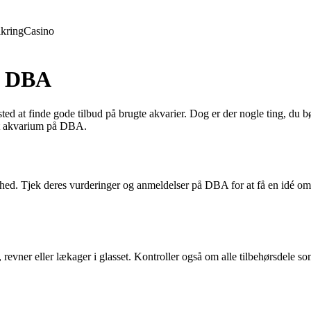
ikring
Casino
på DBA
 sted at finde gode tilbud på brugte akvarier. Dog er der nogle ting, du
e et akvarium på DBA.
ghed. Tjek deres vurderinger og anmeldelser på DBA for at få en idé om d
, revner eller lækager i glasset. Kontroller også om alle tilbehørsdele s