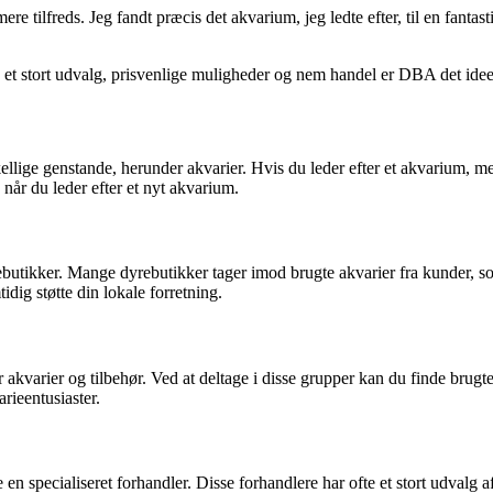
ilfreds. Jeg fandt præcis det akvarium, jeg ledte efter, til en fantasti
t stort udvalg, prisvenlige muligheder og nem handel er DBA det ideell
llige genstande, herunder akvarier. Hvis du leder efter et akvarium, m
, når du leder efter et nyt akvarium.
butikker. Mange dyrebutikker tager imod brugte akvarier fra kunder, som 
dig støtte din lokale forretning.
 akvarier og tilbehør. Ved at deltage i disse grupper kan du finde brugte
rieentusiaster.
 specialiseret forhandler. Disse forhandlere har ofte et stort udvalg af 