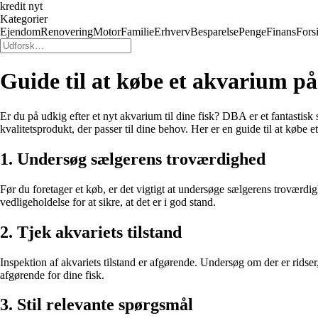
kredit nyt
Kategorier
Ejendom
Renovering
Motor
Familie
Erhverv
Besparelse
Penge
Finans
Fors
Guide til at købe et akvarium 
Er du på udkig efter et nyt akvarium til dine fisk? DBA er et fantastisk
kvalitetsprodukt, der passer til dine behov. Her er en guide til at køb
1. Undersøg sælgerens troværdighed
Før du foretager et køb, er det vigtigt at undersøge sælgerens troværdi
vedligeholdelse for at sikre, at det er i god stand.
2. Tjek akvariets tilstand
Inspektion af akvariets tilstand er afgørende. Undersøg om der er ridser
afgørende for dine fisk.
3. Stil relevante spørgsmål