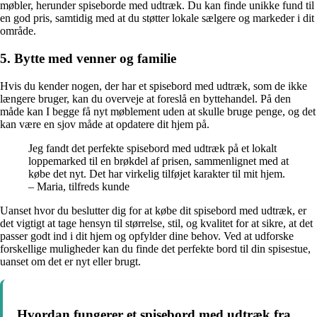
møbler, herunder spiseborde med udtræk. Du kan finde unikke fund til
en god pris, samtidig med at du støtter lokale sælgere og markeder i dit
område.
5. Bytte med venner og familie
Hvis du kender nogen, der har et spisebord med udtræk, som de ikke
længere bruger, kan du overveje at foreslå en byttehandel. På den
måde kan I begge få nyt møblement uden at skulle bruge penge, og det
kan være en sjov måde at opdatere dit hjem på.
Jeg fandt det perfekte spisebord med udtræk på et lokalt
loppemarked til en brøkdel af prisen, sammenlignet med at
købe det nyt. Det har virkelig tilføjet karakter til mit hjem.
– Maria, tilfreds kunde
Uanset hvor du beslutter dig for at købe dit spisebord med udtræk, er
det vigtigt at tage hensyn til størrelse, stil, og kvalitet for at sikre, at det
passer godt ind i dit hjem og opfylder dine behov. Ved at udforske
forskellige muligheder kan du finde det perfekte bord til din spisestue,
uanset om det er nyt eller brugt.
Hvordan fungerer et spisebord med udtræk fra