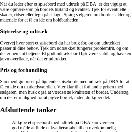
Når du leder efter et spisebord med udtræk på DBA, er det vigtigt at
være opmærksom på bordets tilstand og kvalitet. Tjek for eventuelle
skader, ridser eller tegn på slitage. Spørg sælgeren om bordets alder og
materiale for at få en idé om holdbarheden.
Størrelse og udtræk
Overvej hvor stort et spisebord du har brug for, og om udtrækket
passer til dine behov. Tjek om udtrækket fungerer problemfrit, og om
det er nemt at betjene. Et godt udtræksbord bør være stabilt og have en
jævn overflade, når det er udtrukket.
Pris og forhandling
Sammenlign priser på lignende spiseborde med udtræk på DBA for at
få en idé om markedsværdien. Vær klar til at forhandle prisen med
sælgeren, men husk også at værdsætte kvaliteten af bordet. Undersøg
om der er mulighed for at prøve bordet, inden du køber det.
Afsluttende tanker
At købe et spisebord med udtræk på DBA kan være en
god måde at finde et kvalitetsmøbel til en overkommelig