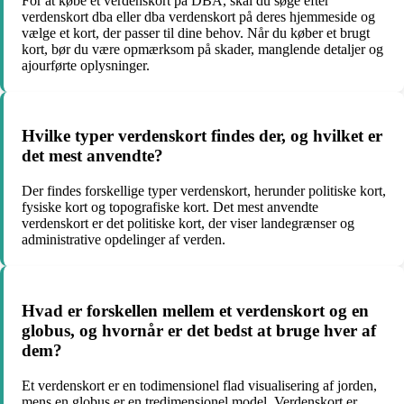
For at købe et verdenskort på DBA, skal du søge efter
verdenskort dba eller dba verdenskort på deres hjemmeside og
vælge et kort, der passer til dine behov. Når du køber et brugt
kort, bør du være opmærksom på skader, manglende detaljer og
ajourførte oplysninger.
Hvilke typer verdenskort findes der, og hvilket er
det mest anvendte?
Der findes forskellige typer verdenskort, herunder politiske kort,
fysiske kort og topografiske kort. Det mest anvendte
verdenskort er det politiske kort, der viser landegrænser og
administrative opdelinger af verden.
Hvad er forskellen mellem et verdenskort og en
globus, og hvornår er det bedst at bruge hver af
dem?
Et verdenskort er en todimensionel flad visualisering af jorden,
mens en globus er en tredimensionel model. Verdenskort er