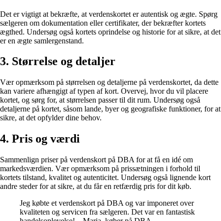
Det er vigtigt at bekræfte, at verdenskortet er autentisk og ægte. Spørg
sælgeren om dokumentation eller certifikater, der bekræfter kortets
ægthed. Undersøg også kortets oprindelse og historie for at sikre, at det
er en ægte samlergenstand.
3. Størrelse og detaljer
Vær opmærksom på størrelsen og detaljerne på verdenskortet, da dette
kan variere afhængigt af typen af kort. Overvej, hvor du vil placere
kortet, og sørg for, at størrelsen passer til dit rum. Undersøg også
detaljerne på kortet, såsom lande, byer og geografiske funktioner, for at
sikre, at det opfylder dine behov.
4. Pris og værdi
Sammenlign priser på verdenskort på DBA for at få en idé om
markedsværdien. Vær opmærksom på prissætningen i forhold til
kortets tilstand, kvalitet og autenticitet. Undersøg også lignende kort
andre steder for at sikre, at du får en retfærdig pris for dit køb.
Jeg købte et verdenskort på DBA og var imponeret over
kvaliteten og servicen fra sælgeren. Det var en fantastisk
handelsoplevelse! – Maria, køber på DBA