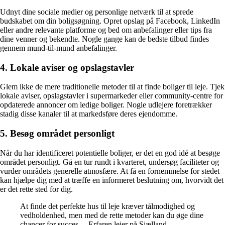
Udnyt dine sociale medier og personlige netværk til at sprede
budskabet om din boligsøgning. Opret opslag på Facebook, LinkedIn
eller andre relevante platforme og bed om anbefalinger eller tips fra
dine venner og bekendte. Nogle gange kan de bedste tilbud findes
gennem mund-til-mund anbefalinger.
4. Lokale aviser og opslagstavler
Glem ikke de mere traditionelle metoder til at finde boliger til leje. Tjek
lokale aviser, opslagstavler i supermarkeder eller community-centre for
opdaterede annoncer om ledige boliger. Nogle udlejere foretrækker
stadig disse kanaler til at markedsføre deres ejendomme.
5. Besøg området personligt
Når du har identificeret potentielle boliger, er det en god idé at besøge
området personligt. Gå en tur rundt i kvarteret, undersøg faciliteter og
vurder områdets generelle atmosfære. At få en fornemmelse for stedet
kan hjælpe dig med at træffe en informeret beslutning om, hvorvidt det
er det rette sted for dig.
At finde det perfekte hus til leje kræver tålmodighed og
vedholdenhed, men med de rette metoder kan du øge dine
chancer for succes. – Erfaren lejer på Sjælland