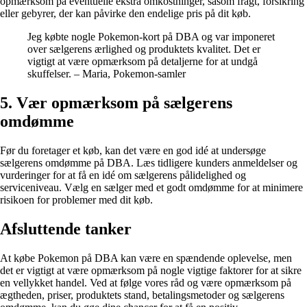
opmærksom på eventuelle ekstra omkostninger, såsom fragt, forsikring
eller gebyrer, der kan påvirke den endelige pris på dit køb.
Jeg købte nogle Pokemon-kort på DBA og var imponeret
over sælgerens ærlighed og produktets kvalitet. Det er
vigtigt at være opmærksom på detaljerne for at undgå
skuffelser. – Maria, Pokemon-samler
5. Vær opmærksom på sælgerens
omdømme
Før du foretager et køb, kan det være en god idé at undersøge
sælgerens omdømme på DBA. Læs tidligere kunders anmeldelser og
vurderinger for at få en idé om sælgerens pålidelighed og
serviceniveau. Vælg en sælger med et godt omdømme for at minimere
risikoen for problemer med dit køb.
Afsluttende tanker
At købe Pokemon på DBA kan være en spændende oplevelse, men
det er vigtigt at være opmærksom på nogle vigtige faktorer for at sikre
en vellykket handel. Ved at følge vores råd og være opmærksom på
ægtheden, priser, produktets stand, betalingsmetoder og sælgerens