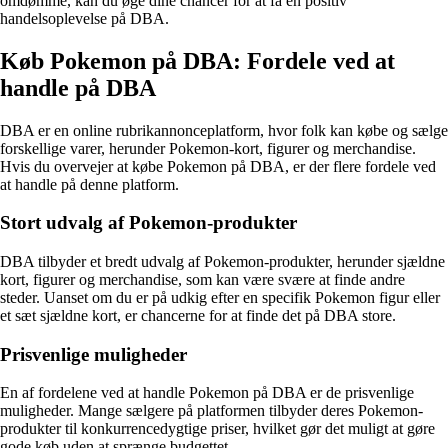
omdømme, kan du øge dine chancer for at få en positiv
handelsoplevelse på DBA.
Køb Pokemon på DBA: Fordele ved at
handle på DBA
DBA er en online rubrikannonceplatform, hvor folk kan købe og sælge
forskellige varer, herunder Pokemon-kort, figurer og merchandise.
Hvis du overvejer at købe Pokemon på DBA, er der flere fordele ved
at handle på denne platform.
Stort udvalg af Pokemon-produkter
DBA tilbyder et bredt udvalg af Pokemon-produkter, herunder sjældne
kort, figurer og merchandise, som kan være svære at finde andre
steder. Uanset om du er på udkig efter en specifik Pokemon figur eller
et sæt sjældne kort, er chancerne for at finde det på DBA store.
Prisvenlige muligheder
En af fordelene ved at handle Pokemon på DBA er de prisvenlige
muligheder. Mange sælgere på platformen tilbyder deres Pokemon-
produkter til konkurrencedygtige priser, hvilket gør det muligt at gøre
gode køb uden at sprænge budgettet.