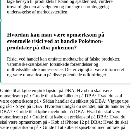
tage hensyn til produktets tilstand og sjældenhed, vurdere
troværdigheden af ​​sælgeren og foretage en omhyggelig
undersøgelse af markedsværdien.
Hvordan kan man være opmærksom på
eventuelle risici ved at handle Pokémon-
produkter på dba pokemon?
Risici ved handel kan omfatte modtagelse af falske produkter,
varemærkekrænkelser, forsinkede forsendelser og
utilfredsstillende kundeservice. Det er vigtigt at være informeret
og være opmærksom på disse potentielle udfordringer.
Guide til at købe en øreklapstol på DBA: Hvad du skal være
opmærksom på
•
Guide til at købe billetter på DBA: Hvad du skal
være opmærksom på
•
Sådan handler du sikkert på DBA: Vigtige tips
og råd
•
Snyd på DBA: Hvordan undgår du svindel, når du handler på
DBA?
•
Guide til at købe racehunde på DBA: Hvad du skal være
opmærksom på
•
Guide til at købe en øreklapstol på DBA: Hvad du
skal være opmærksom på
•
Køb af iPhone 12 på DBA: Hvad du skal
være opmærksom på
•
Guide til at købe et spisebord med udtræk på