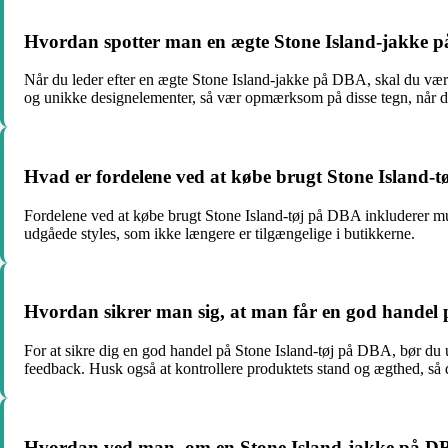
Hvordan spotter man en ægte Stone Island-jakke 
Når du leder efter en ægte Stone Island-jakke på DBA, skal du være
og unikke designelementer, så vær opmærksom på disse tegn, når d
Hvad er fordelene ved at købe brugt Stone Island-
Fordelene ved at købe brugt Stone Island-tøj på DBA inkluderer mul
udgåede styles, som ikke længere er tilgængelige i butikkerne.
Hvordan sikrer man sig, at man får en god handel 
For at sikre dig en god handel på Stone Island-tøj på DBA, bør du 
feedback. Husk også at kontrollere produktets stand og ægthed, så d
Hvordan ved man, om en Stone Island-jakke på DBA