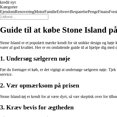
kredit nyt
Kategorier
Ejendom
Renovering
Motor
Familie
Erhverv
Besparelse
Penge
Finans
Fors
Guide til at købe Stone Island
Stone Island er et populært mærke kendt for sit unikke design og høje k
varer af god kvalitet. Her er en omfattende guide til at hjælpe dig med d
1. Undersøg sælgeren nøje
Før du foretager et køb, er det vigtigt at undersøge sælgeren nøje. Tjek
service.
2. Vær opmærksom på prisen
Stone Island-tøj er kendt for at være dyrt, så vær skeptisk over for tilb
3. Kræv bevis for ægtheden