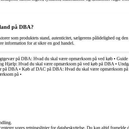
Island på DBA?
aktorer som produktets stand, autenticitet, sælgerens pålidelighed og 
re information for at sikre en god handel.
agtgevær på DBA: Hvad du skal være opmærksom på ved køb
•
Guide 
g Hjælp: Hvad du skal være opmærksom på ved køb på DBA
•
Undgå
er på DBA
•
Køb af DAC på DBA: Hvad du skal være opmærksom på
mærksom på
•
ndling.
cepterer vores retningslinjer for databeskyttelse. Du kan altid framelde