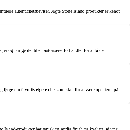
ntuelle autenticitetsbeviser. Ægte Stone Island-produkter er kendt
r og bringe det til en autoriseret forhandler for at få det
g følge din favoritsælgere eller -butikker for at være opdateret på
Island-produkter har typisk en særlig finish og kvalitet, så vær