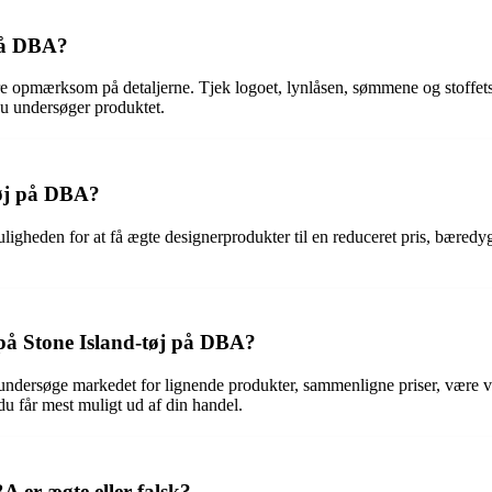
på DBA?
 opmærksom på detaljerne. Tjek logoet, lynlåsen, sømmene og stoffets k
u undersøger produktet.
tøj på DBA?
igheden for at få ægte designerprodukter til en reduceret pris, bæredyg
på Stone Island-tøj på DBA?
undersøge markedet for lignende produkter, sammenligne priser, være vil
u får mest muligt ud af din handel.
 er ægte eller falsk?