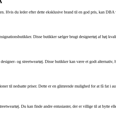
A
 Hvis du leder efter dette eksklusive brand til en god pris, kan DBA væ
nsignationsbutikker. Disse butikker sælger brugt designertøj af høj kval
t designer- og streetweartøj. Disse butikker kan være et godt alternativ, 
oner til nedsatte priser. Dette er en glimrende mulighed for at få fat i a
treetweartøj. Du kan finde andre entusiaster, der er villige til at bytte 