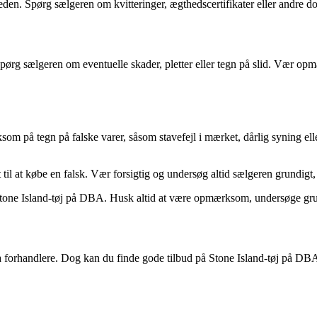
en. Spørg sælgeren om kvitteringer, ægthedscertifikater eller andre do
Spørg sælgeren om eventuelle skader, pletter eller tegn på slid. Vær op
på tegn på falske varer, såsom stavefejl i mærket, dårlig syning eller 
il at købe en falsk. Vær forsigtig og undersøg altid sælgeren grundigt,
Stone Island-tøj på DBA. Husk altid at være opmærksom, undersøge grund
a forhandlere. Dog kan du finde gode tilbud på Stone Island-tøj på DBA,