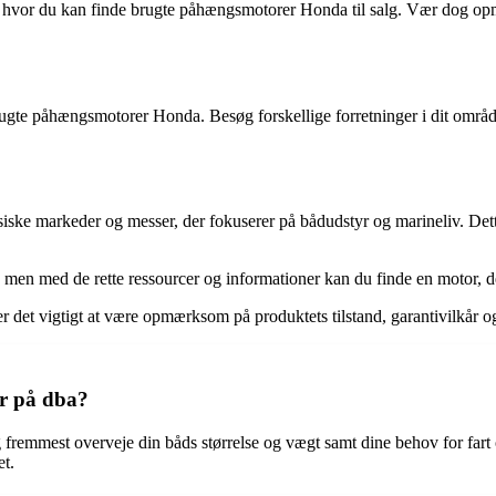
 hvor du kan finde brugte påhængsmotorer Honda til salg. Vær dog opm
te påhængsmotorer Honda. Besøg forskellige forretninger i dit område fo
ske markeder og messer, der fokuserer på bådudstyr og marineliv. Dett
en med de rette ressourcer og informationer kan du finde en motor, der
 det vigtigt at være opmærksom på produktets tilstand, garantivilkår 
r på dba?
remmest overveje din båds størrelse og vægt samt dine behov for fart 
et.