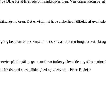
r på DBA for at få en idé om markedsværdien. Vær opmærksom på, at pri
 påhængsmotoren. Det er vigtigt at have sikkerhed i tilfælde af uvented
gt og bede om en testkørsel for at sikre, at motoren fungerer korrekt og
 service på din påhængsmotor for at forlænge levetiden og sikre optimal
ilfreds med dens pålidelighed og ydeevne. – Peter, Bådejer