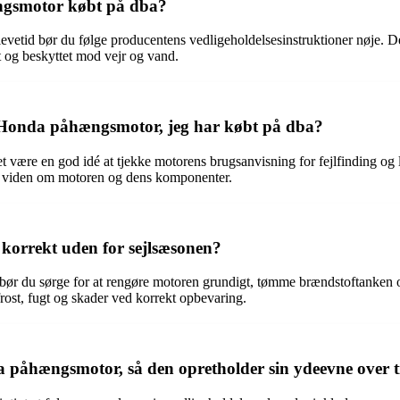
ngsmotor købt på dba?
etid bør du følge producentens vedligeholdelsesinstruktioner nøje. De
kt og beskyttet mod vejr og vand.
 Honda påhængsmotor, jeg har købt på dba?
ære en god idé at tjekke motorens brugsanvisning for fejlfinding og l
eret viden om motoren og dens komponenter.
orrekt uden for sejlsæsonen?
r du sørge for at rengøre motoren grundigt, tømme brændstoftanken og
rost, fugt og skader ved korrekt opbevaring.
a påhængsmotor, så den opretholder sin ydeevne over t