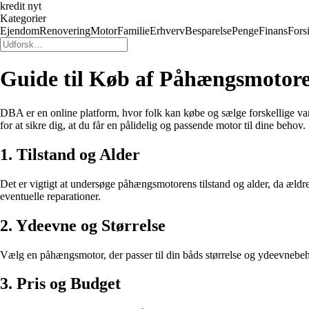
kredit nyt
Kategorier
Ejendom
Renovering
Motor
Familie
Erhverv
Besparelse
Penge
Finans
Fors
Guide til Køb af Påhængsmoto
DBA er en online platform, hvor folk kan købe og sælge forskellige va
for at sikre dig, at du får en pålidelig og passende motor til dine behov.
1. Tilstand og Alder
Det er vigtigt at undersøge påhængsmotorens tilstand og alder, da æld
eventuelle reparationer.
2. Ydeevne og Størrelse
Vælg en påhængsmotor, der passer til din båds størrelse og ydeevnebeho
3. Pris og Budget