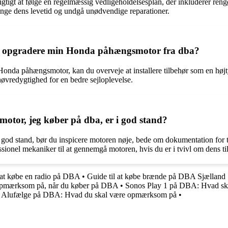
gt at følge en regelmæssig vedligeholdelsesplan, der inkluderer rengørin
ænge dens levetid og undgå unødvendige reparationer.
at opgradere min Honda påhængsmotor fra dba?
Honda påhængsmotor, kan du overveje at installere tilbehør som en højt
øvredygtighed for en bedre sejloplevelse.
otor, jeg køber på dba, er i god stand?
 god stand, bør du inspicere motoren nøje, bede om dokumentation for ti
ssionel mekaniker til at gennemgå motoren, hvis du er i tvivl om dens ti
 at købe en radio på DBA
•
Guide til at købe brænde på DBA Sjælland
 opmærksom på, når du køber på DBA
•
Sonos Play 1 på DBA: Hvad s
af Alufælge på DBA: Hvad du skal være opmærksom på
•