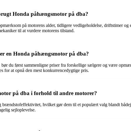
en brugt Honda påhængsmotor på dba?
ksom på motorens alder, tidligere vedligeholdelse, driftstimer og even
aniker til at vurdere motorens tilstand.
køber en Honda påhængsmotor på dba?
bør du først sammenligne priser fra forskellige sælgere og være opmærk
s for at opnå den mest konkurrencedygtige pris.
tor på dba i forhold til andre motorer?
brændstofeffektivitet, hvilket gør dem til et populært valg blandt båd
gelig sejloplevelse.