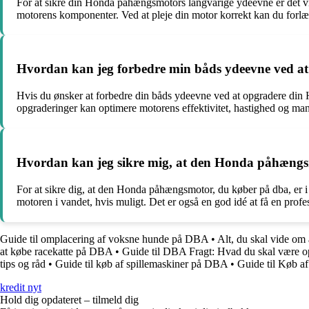
For at sikre din Honda påhængsmotors langvarige ydeevne er det vigti
motorens komponenter. Ved at pleje din motor korrekt kan du forl
Hvordan kan jeg forbedre min båds ydeevne ved 
Hvis du ønsker at forbedre din båds ydeevne ved at opgradere din 
opgraderinger kan optimere motorens effektivitet, hastighed og man
Hvordan kan jeg sikre mig, at den Honda påhængsm
For at sikre dig, at den Honda påhængsmotor, du køber på dba, er i
motoren i vandet, hvis muligt. Det er også en god idé at få en profe
Guide til omplacering af voksne hunde på DBA
•
Alt, du skal vide om
at købe racekatte på DBA
•
Guide til DBA Fragt: Hvad du skal være
tips og råd
•
Guide til køb af spillemaskiner på DBA
•
Guide til Køb 
kredit nyt
Hold dig opdateret – tilmeld dig