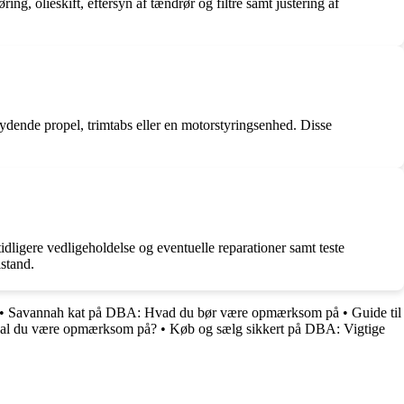
g, olieskift, eftersyn af tændrør og filtre samt justering af
ydende propel, trimtabs eller en motorstyringsenhed. Disse
dligere vedligeholdelse og eventuelle reparationer samt teste
lstand.
•
Savannah kat på DBA: Hvad du bør være opmærksom på
•
Guide til
kal du være opmærksom på?
•
Køb og sælg sikkert på DBA: Vigtige