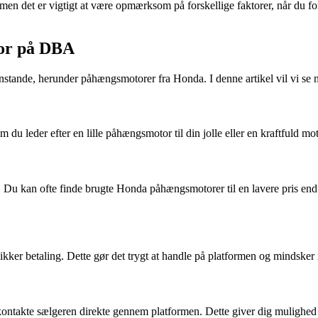
n det er vigtigt at være opmærksom på forskellige faktorer, når du fore
tor på DBA
genstande, herunder påhængsmotorer fra Honda. I denne artikel vil vi
leder efter en lille påhængsmotor til din jolle eller en kraftfuld moto
 Du kan ofte finde brugte Honda påhængsmotorer til en lavere pris end 
ker betaling. Dette gør det trygt at handle på platformen og mindsker r
e sælgeren direkte gennem platformen. Dette giver dig mulighed for at