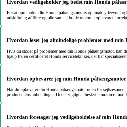
Hvordan vedligeholder jeg bedst min Honda påhæ
For at opretholde din Honda påhængsmotors optimale ydeevne og lev
udskiftning af filtre og olie samt at holde motoren opbevaret korre
Hvordan løser jeg almindelige problemer med min
Hvis du støder på problemer med din Honda påhængsmotor, kan det v
hjælp fra en certificeret Honda servicetekniker, der har specialis
Hvordan opbevarer jeg min Honda påhængsmotor k
Når du opbevarer din Honda påhængsmotor uden for sejlsæsonen, bø
producentens anbefalinger. Det er vigtigt at beskytte motoren mod f
Hvordan foretager jeg vedligeholdelse af min Hond