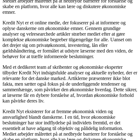
Mediet arbejder målrettet på at nedbryde barrierer for forståelse og
skabe en platform, hvor alle kan lære og diskutere økonomiske
emner.
Kredit Nyt er et online medie, der fokuserer på at informere og
oplyse danskerne om økonomiske emner. Gennem grundige
analyser og velresearchede artikler stræber mediet efter at gøre
komplekse økonomiske begreber tilgængelige for alle. Uanset om
det drejer sig om privatøkonomi, investering, lån eller
gældshåndtering, er formålet at udstyre læserne med den viden, de
behøver for at træffe informerede beslutninger.
Med et dedikeret team af skribenter og økonomiske eksperter
tilbyder Kredit Nyt indsigtsfulde analyser og aktuelle nyheder, der er
relevante for det danske marked. Artiklerne præsenterer ikke blot
fakta, men sætter også fokus på de underliggende tendenser og
sammenhænge, som påvirker den økonomiske hverdag. Dette sikrer,
at læserne får en dybere forståelse af, hvordan økonomiske forhold
kan påvirke deres liv.
Kredit Nyt eksisterer for at fremme økonomisk viden og
ansvarlighed blandt danskerne. I en tid, hvor økonomiske
beslutninger har stor indflydelse på individets fremtid, er det
essentielt at have adgang til objektiv og pålidelig information.
Mediet arbejder målrettet på at nedbryde barrierer for forståelse og
skabe en platform, hvor alle kan lære og diskutere økonomiske