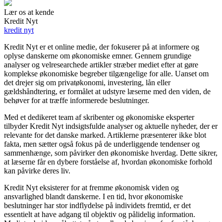
Lær os at kende
Kredit Nyt
kredit nyt
Kredit Nyt er et online medie, der fokuserer på at informere og
oplyse danskerne om økonomiske emner. Gennem grundige
analyser og velresearchede artikler stræber mediet efter at gøre
komplekse økonomiske begreber tilgængelige for alle. Uanset om
det drejer sig om privatøkonomi, investering, lån eller
gældshåndtering, er formålet at udstyre læserne med den viden, de
behøver for at træffe informerede beslutninger.
Med et dedikeret team af skribenter og økonomiske eksperter
tilbyder Kredit Nyt indsigtsfulde analyser og aktuelle nyheder, der er
relevante for det danske marked. Artiklerne præsenterer ikke blot
fakta, men sætter også fokus på de underliggende tendenser og
sammenhænge, som påvirker den økonomiske hverdag. Dette sikrer,
at læserne får en dybere forståelse af, hvordan økonomiske forhold
kan påvirke deres liv.
Kredit Nyt eksisterer for at fremme økonomisk viden og
ansvarlighed blandt danskerne. I en tid, hvor økonomiske
beslutninger har stor indflydelse på individets fremtid, er det
essentielt at have adgang til objektiv og pålidelig information.