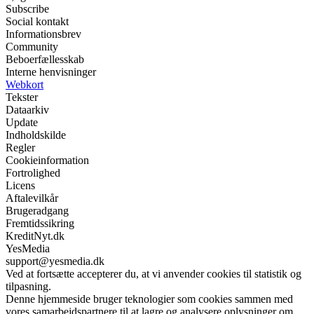
Subscribe
Social kontakt
Informationsbrev
Community
Beboerfællesskab
Interne henvisninger
Webkort
Tekster
Dataarkiv
Update
Indholdskilde
Regler
Cookieinformation
Fortrolighed
Licens
Aftalevilkår
Brugeradgang
Fremtidssikring
KreditNyt.dk
YesMedia
support@yesmedia.dk
Ved at fortsætte accepterer du, at vi anvender cookies til statistik og
tilpasning.
Denne hjemmeside bruger teknologier som cookies sammen med
vores samarbejdspartnere til at lagre og analysere oplysninger om