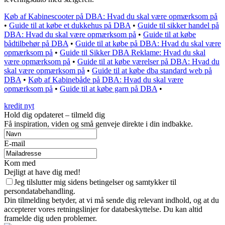
Køb af Kabinescooter på DBA: Hvad du skal være opmærksom på
•
Guide til at købe et dukkehus på DBA
•
Guide til sikker handel på
DBA: Hvad du skal være opmærksom på
•
Guide til at købe
bådtilbehør på DBA
•
Guide til at købe på DBA: Hvad du skal være
opmærksom på
•
Guide til Sikker DBA Reklame: Hvad du skal
være opmærksom på
•
Guide til at købe værelser på DBA: Hvad du
skal være opmærksom på
•
Guide til at købe dba standard web på
DBA
•
Køb af Kabinebåde på DBA: Hvad du skal være
opmærksom på
•
Guide til at købe garn på DBA
•
kredit nyt
Hold dig opdateret – tilmeld dig
Få inspiration, viden og små genveje direkte i din indbakke.
E-mail
Kom med
Dejligt at have dig med!
Jeg tilslutter mig sidens betingelser og samtykker til
persondatabehandling.
Din tilmelding betyder, at vi må sende dig relevant indhold, og at du
accepterer vores retningslinjer for databeskyttelse. Du kan altid
framelde dig uden problemer.