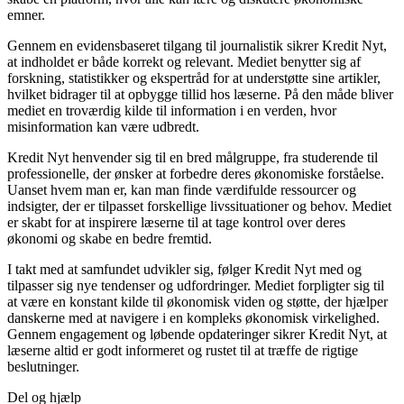
emner.
Gennem en evidensbaseret tilgang til journalistik sikrer Kredit Nyt,
at indholdet er både korrekt og relevant. Mediet benytter sig af
forskning, statistikker og ekspertråd for at understøtte sine artikler,
hvilket bidrager til at opbygge tillid hos læserne. På den måde bliver
mediet en troværdig kilde til information i en verden, hvor
misinformation kan være udbredt.
Kredit Nyt henvender sig til en bred målgruppe, fra studerende til
professionelle, der ønsker at forbedre deres økonomiske forståelse.
Uanset hvem man er, kan man finde værdifulde ressourcer og
indsigter, der er tilpasset forskellige livssituationer og behov. Mediet
er skabt for at inspirere læserne til at tage kontrol over deres
økonomi og skabe en bedre fremtid.
I takt med at samfundet udvikler sig, følger Kredit Nyt med og
tilpasser sig nye tendenser og udfordringer. Mediet forpligter sig til
at være en konstant kilde til økonomisk viden og støtte, der hjælper
danskerne med at navigere i en kompleks økonomisk virkelighed.
Gennem engagement og løbende opdateringer sikrer Kredit Nyt, at
læserne altid er godt informeret og rustet til at træffe de rigtige
beslutninger.
Del og hjælp