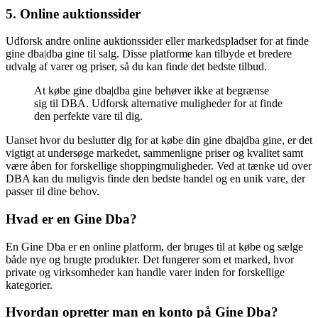
5. Online auktionssider
Udforsk andre online auktionssider eller markedspladser for at finde
gine dba|dba gine til salg. Disse platforme kan tilbyde et bredere
udvalg af varer og priser, så du kan finde det bedste tilbud.
At købe gine dba|dba gine behøver ikke at begrænse
sig til DBA. Udforsk alternative muligheder for at finde
den perfekte vare til dig.
Uanset hvor du beslutter dig for at købe din gine dba|dba gine, er det
vigtigt at undersøge markedet, sammenligne priser og kvalitet samt
være åben for forskellige shoppingmuligheder. Ved at tænke ud over
DBA kan du muligvis finde den bedste handel og en unik vare, der
passer til dine behov.
Hvad er en Gine Dba?
En Gine Dba er en online platform, der bruges til at købe og sælge
både nye og brugte produkter. Det fungerer som et marked, hvor
private og virksomheder kan handle varer inden for forskellige
kategorier.
Hvordan opretter man en konto på Gine Dba?