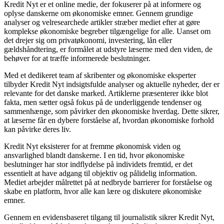
Kredit Nyt er et online medie, der fokuserer på at informere og
oplyse danskerne om økonomiske emner. Gennem grundige
analyser og velresearchede artikler stræber mediet efter at gøre
komplekse økonomiske begreber tilgængelige for alle. Uanset om
det drejer sig om privatøkonomi, investering, lån eller
gældshåndtering, er formålet at udstyre læserne med den viden, de
behøver for at træffe informerede beslutninger.
Med et dedikeret team af skribenter og økonomiske eksperter
tilbyder Kredit Nyt indsigtsfulde analyser og aktuelle nyheder, der er
relevante for det danske marked. Artiklerne præsenterer ikke blot
fakta, men sætter også fokus på de underliggende tendenser og
sammenhænge, som påvirker den økonomiske hverdag. Dette sikrer,
at læserne får en dybere forståelse af, hvordan økonomiske forhold
kan påvirke deres liv.
Kredit Nyt eksisterer for at fremme økonomisk viden og
ansvarlighed blandt danskerne. I en tid, hvor økonomiske
beslutninger har stor indflydelse på individets fremtid, er det
essentielt at have adgang til objektiv og pålidelig information.
Mediet arbejder målrettet på at nedbryde barrierer for forståelse og
skabe en platform, hvor alle kan lære og diskutere økonomiske
emner.
Gennem en evidensbaseret tilgang til journalistik sikrer Kredit Nyt,