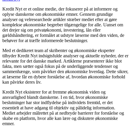
Kredit Nyt er et online medie, der fokuserer på at informere og
oplyse danskerne om økonomiske emner. Gennem grundige
analyser og velresearchede artikler stræber mediet efter at gøre
komplekse økonomiske begreber tilgængelige for alle. Uanset om
det drejer sig om privatøkonomi, investering, lån eller
gældshåndtering, er formålet at udstyre læserne med den viden, de
behøver for at træffe informerede beslutninger.
Med et dedikeret team af skribenter og økonomiske eksperter
tilbyder Kredit Nyt indsigtsfulde analyser og aktuelle nyheder, der er
relevante for det danske marked. Artiklerne præsenterer ikke blot
fakta, men sætter også fokus på de underliggende tendenser og
sammenhænge, som påvirker den økonomiske hverdag. Dette sikrer,
at læserne får en dybere forståelse af, hvordan økonomiske forhold
kan påvirke deres liv.
Kredit Nyt eksisterer for at fremme økonomisk viden og
ansvarlighed blandt danskerne. I en tid, hvor økonomiske
beslutninger har stor indflydelse på individets fremtid, er det
essentielt at have adgang til objektiv og pålidelig information.
Mediet arbejder målrettet på at nedbryde barrierer for forståelse og
skabe en platform, hvor alle kan lære og diskutere økonomiske
emner.