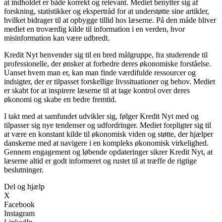
at indholdet er både korrekt og relevant. Mediet benytter sig af
forskning, statistikker og ekspertråd for at understøtte sine artikler,
hvilket bidrager til at opbygge tillid hos læserne. På den måde bliver
mediet en troværdig kilde til information i en verden, hvor
misinformation kan være udbredt.
Kredit Nyt henvender sig til en bred målgruppe, fra studerende til
professionelle, der ønsker at forbedre deres økonomiske forståelse.
Uanset hvem man er, kan man finde værdifulde ressourcer og
indsigter, der er tilpasset forskellige livssituationer og behov. Mediet
er skabt for at inspirere læserne til at tage kontrol over deres
økonomi og skabe en bedre fremtid.
I takt med at samfundet udvikler sig, følger Kredit Nyt med og
tilpasser sig nye tendenser og udfordringer. Mediet forpligter sig til
at være en konstant kilde til økonomisk viden og støtte, der hjælper
danskerne med at navigere i en kompleks økonomisk virkelighed.
Gennem engagement og løbende opdateringer sikrer Kredit Nyt, at
læserne altid er godt informeret og rustet til at træffe de rigtige
beslutninger.
Del og hjælp
X
Facebook
Instagram