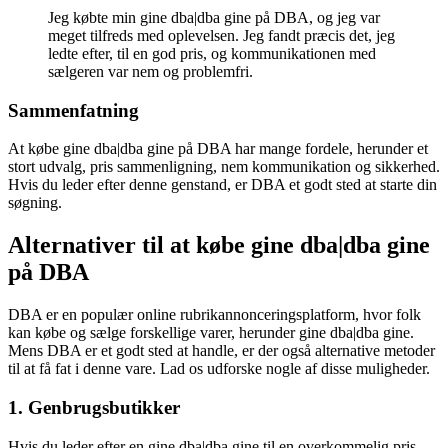
Jeg købte min gine dba|dba gine på DBA, og jeg var
meget tilfreds med oplevelsen. Jeg fandt præcis det, jeg
ledte efter, til en god pris, og kommunikationen med
sælgeren var nem og problemfri.
Sammenfatning
At købe gine dba|dba gine på DBA har mange fordele, herunder et
stort udvalg, pris sammenligning, nem kommunikation og sikkerhed.
Hvis du leder efter denne genstand, er DBA et godt sted at starte din
søgning.
Alternativer til at købe gine dba|dba gine
på DBA
DBA er en populær online rubrikannonceringsplatform, hvor folk
kan købe og sælge forskellige varer, herunder gine dba|dba gine.
Mens DBA er et godt sted at handle, er der også alternative metoder
til at få fat i denne vare. Lad os udforske nogle af disse muligheder.
1. Genbrugsbutikker
Hvis du leder efter en gine dba|dba gine til en overkommelig pris,