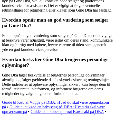
køb på Gine Dba, skal du kontakte både sælger og platformens
kundeservice for assistance. Det er vigtigt at følge eventuelle
retningslinjer for returnering eller klager, som Gine Dba har fastlagt.
Hvordan opnår man en god vurdering som sælger
på Gine Dba?
For at opnå en god vurdering som sælger på Gine Dba er det vigtigt
at beskrive varer nøjagtigt, være ærlig om deres stand, kommunikere
klart og hurtigt med købere, levere varerne til tiden samt generelt
yde en god kundeserviceoplevelse.
Hvordan beskytter Gine Dba brugernes personlige
oplysninger?
Gine Dba tager beskyttelse af brugernes personlige oplysninger
alvorligt og følger gældende databeskyttelseslove og retningslinjer.
Dette indebærer at opbevare oplysninger sikkert, kun bruge dem til
formål relateret til platformen, og informere brugerne om deres
rettigheder og valgmuligheder i forhold til data.
Guide til Køb af Vugge på DBA: Hvad du skal være opmærksom
på
•
Guide til at købe en babyseng på DBA: Hvad du skal være
opmærksom på
•
Guide til at købe en brugt Kawasaki på DBA
•