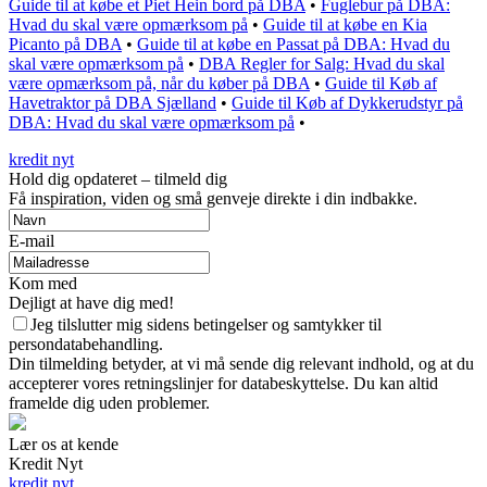
Guide til at købe et Piet Hein bord på DBA
•
Fuglebur på DBA:
Hvad du skal være opmærksom på
•
Guide til at købe en Kia
Picanto på DBA
•
Guide til at købe en Passat på DBA: Hvad du
skal være opmærksom på
•
DBA Regler for Salg: Hvad du skal
være opmærksom på, når du køber på DBA
•
Guide til Køb af
Havetraktor på DBA Sjælland
•
Guide til Køb af Dykkerudstyr på
DBA: Hvad du skal være opmærksom på
•
kredit nyt
Hold dig opdateret – tilmeld dig
Få inspiration, viden og små genveje direkte i din indbakke.
E-mail
Kom med
Dejligt at have dig med!
Jeg tilslutter mig sidens betingelser og samtykker til
persondatabehandling.
Din tilmelding betyder, at vi må sende dig relevant indhold, og at du
accepterer vores retningslinjer for databeskyttelse. Du kan altid
framelde dig uden problemer.
Lær os at kende
Kredit Nyt
kredit nyt