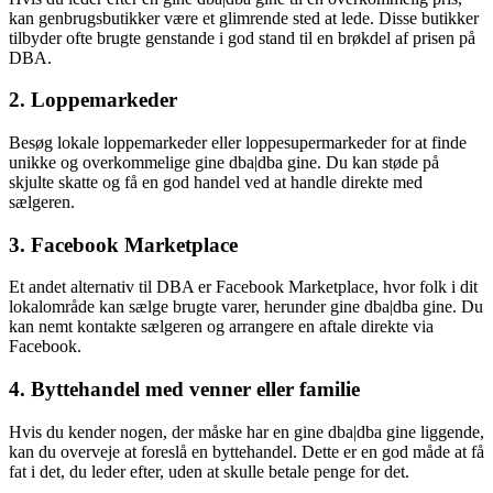
kan genbrugsbutikker være et glimrende sted at lede. Disse butikker
tilbyder ofte brugte genstande i god stand til en brøkdel af prisen på
DBA.
2. Loppemarkeder
Besøg lokale loppemarkeder eller loppesupermarkeder for at finde
unikke og overkommelige gine dba|dba gine. Du kan støde på
skjulte skatte og få en god handel ved at handle direkte med
sælgeren.
3. Facebook Marketplace
Et andet alternativ til DBA er Facebook Marketplace, hvor folk i dit
lokalområde kan sælge brugte varer, herunder gine dba|dba gine. Du
kan nemt kontakte sælgeren og arrangere en aftale direkte via
Facebook.
4. Byttehandel med venner eller familie
Hvis du kender nogen, der måske har en gine dba|dba gine liggende,
kan du overveje at foreslå en byttehandel. Dette er en god måde at få
fat i det, du leder efter, uden at skulle betale penge for det.