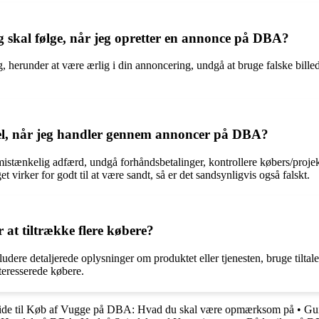
jeg skal følge, når jeg opretter en annonce på DBA?
ug, herunder at være ærlig i din annoncering, undgå at bruge falske bill
el, når jeg handler gennem annoncer på DBA?
stænkelig adfærd, undgå forhåndsbetalinger, kontrollere købers/projekt
irker for godt til at være sandt, så er det sandsynligvis også falskt.
t tiltrække flere købere?
ludere detaljerede oplysninger om produktet eller tjenesten, bruge tilta
eresserede købere.
de til Køb af Vugge på DBA: Hvad du skal være opmærksom på
•
Gui