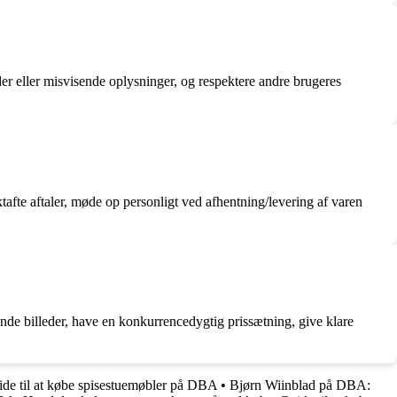
eder eller misvisende oplysninger, og respektere andre brugeres
afte aftaler, møde op personligt ved afhentning/levering af varen
lende billeder, have en konkurrencedygtig prissætning, give klare
de til at købe spisestuemøbler på DBA
•
Bjørn Wiinblad på DBA: