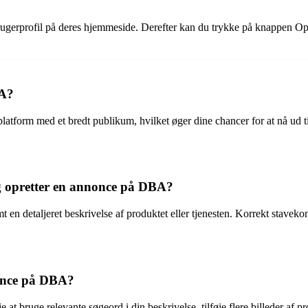
rugerprofil på deres hjemmeside. Derefter kan du trykke på knappen Opre
BA?
latform med et bredt publikum, hvilket øger dine chancer for at nå ud t
eg opretter en annonce på DBA?
mt en detaljeret beskrivelse af produktet eller tjenesten. Korrekt stavekon
once på DBA?
t bruge relevante søgeord i din beskrivelse, tilføje flere billeder af p