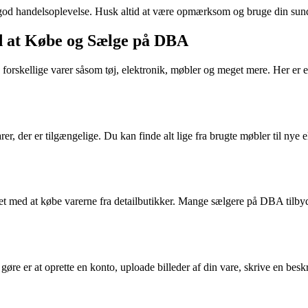
 god handelsoplevelse. Husk altid at være opmærksom og bruge din sunde
d at Købe og Sælge på DBA
orskellige varer såsom tøj, elektronik, møbler og meget mere. Her er e
r, der er tilgængelige. Du kan finde alt lige fra brugte møbler til nye e
ed at købe varerne fra detailbutikker. Mange sælgere på DBA tilbyder d
re er at oprette en konto, uploade billeder af din vare, skrive en beskr