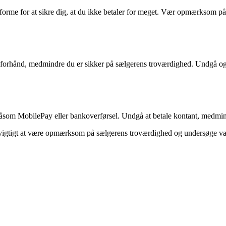
me for at sikre dig, at du ikke betaler for meget. Vær opmærksom på e
hånd, medmindre du er sikker på sælgerens troværdighed. Undgå også a
såsom MobilePay eller bankoverførsel. Undgå at betale kontant, medmind
vigtigt at være opmærksom på sælgerens troværdighed og undersøge var