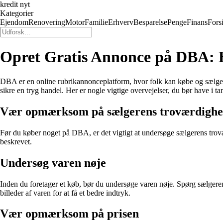
kredit nyt
Kategorier
Ejendom
Renovering
Motor
Familie
Erhverv
Besparelse
Penge
Finans
Fors
Opret Gratis Annonce på DBA:
DBA er en online rubrikannonceplatform, hvor folk kan købe og sælge 
sikre en tryg handel. Her er nogle vigtige overvejelser, du bør have i 
Vær opmærksom på sælgerens troværdigh
Før du køber noget på DBA, er det vigtigt at undersøge sælgerens troværd
beskrevet.
Undersøg varen nøje
Inden du foretager et køb, bør du undersøge varen nøje. Spørg sælgeren 
billeder af varen for at få et bedre indtryk.
Vær opmærksom på prisen