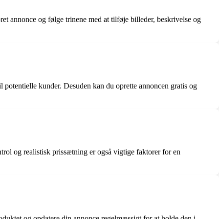
t annonce og følge trinene med at tilføje billeder, beskrivelse og
il potentielle kunder. Desuden kan du oprette annoncen gratis og
trol og realistisk prissætning er også vigtige faktorer for en
roduktet og opdatere din annonce regelmæssigt for at holde den i