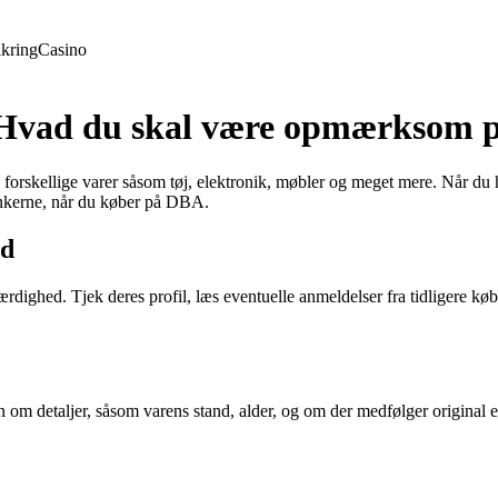
ikring
Casino
 Hvad du skal være opmærksom 
forskellige varer såsom tøj, elektronik, møbler og meget mere. Når du
tankerne, når du køber på DBA.
ed
ighed. Tjek deres profil, læs eventuelle anmeldelser fra tidligere køber
om detaljer, såsom varens stand, alder, og om der medfølger original em