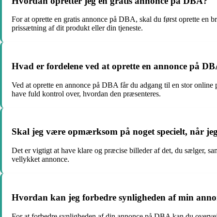
Hvordan opretter jeg en gratis annonce på DBA?
For at oprette en gratis annonce på DBA, skal du først oprette en b
prissætning af dit produkt eller din tjeneste.
Hvad er fordelene ved at oprette en annonce på D
Ved at oprette en annonce på DBA får du adgang til en stor online p
have fuld kontrol over, hvordan den præsenteres.
Skal jeg være opmærksom på noget specielt, når j
Det er vigtigt at have klare og præcise billeder af det, du sælger, sa
vellykket annonce.
Hvordan kan jeg forbedre synligheden af min ann
For at forbedre synligheden af din annonce på DBA kan du overveje a