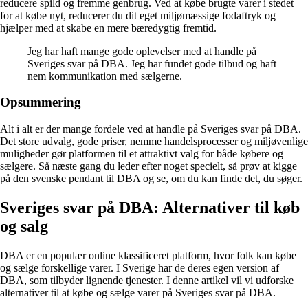
reducere spild og fremme genbrug. Ved at købe brugte varer i stedet
for at købe nyt, reducerer du dit eget miljømæssige fodaftryk og
hjælper med at skabe en mere bæredygtig fremtid.
Jeg har haft mange gode oplevelser med at handle på
Sveriges svar på DBA. Jeg har fundet gode tilbud og haft
nem kommunikation med sælgerne.
Opsummering
Alt i alt er der mange fordele ved at handle på Sveriges svar på DBA.
Det store udvalg, gode priser, nemme handelsprocesser og miljøvenlige
muligheder gør platformen til et attraktivt valg for både købere og
sælgere. Så næste gang du leder efter noget specielt, så prøv at kigge
på den svenske pendant til DBA og se, om du kan finde det, du søger.
Sveriges svar på DBA: Alternativer til køb
og salg
DBA er en populær online klassificeret platform, hvor folk kan købe
og sælge forskellige varer. I Sverige har de deres egen version af
DBA, som tilbyder lignende tjenester. I denne artikel vil vi udforske
alternativer til at købe og sælge varer på Sveriges svar på DBA.