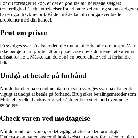
Før du foretager et køb, er det en god idé at undersøge sælgers
troværdighed. Tjek anmeldelser fra tidligere købere, og se om sælgeren
har en god track record. På den måde kan du undgå eventuelle
problemer med din handel.
Prut om prisen
På sveriges svar på dba er det ofte muligt at forhandle om prisen. Vær
ikke bange for at prutte lidt om prisen, især hvis du mener, at varen er
prissat for højt. Måske kan du opnå en bedre aftale ved at forhandle
lidt.
Undgå at betale på forhånd
Når du handler på en online platform som sveriges svar på dba, er det
vigtigt at undgå at betale på forhånd. Brug sikre betalingsmetoder som
MobilePay eller bankoverførsel, så du er beskyttet mod eventuelle
svindlere.
Check varen ved modtagelse
Når du modtager varen, er det vigtigt at checke den grundigt.
Undersøg om varen svarer til beskrivelsen, og sørg for at den er i den