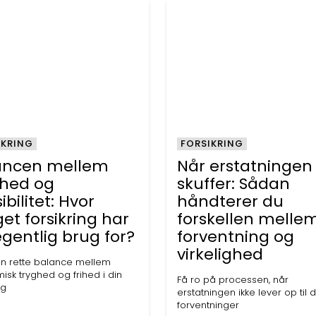
IKRING
FORSIKRING
ancen mellem
Når erstatningen
ghed og
skuffer: Sådan
sibilitet: Hvor
håndterer du
t forsikring har
forskellen melle
gentlig brug for?
forventning og
virkelighed
en rette balance mellem
sk tryghed og frihed i din
Få ro på processen, når
ag
erstatningen ikke lever op til 
forventninger