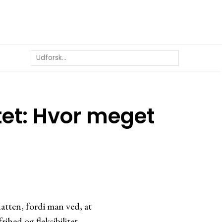
tet: Hvor meget
atten, fordi man ved, at
ihed og fleksibilitet,