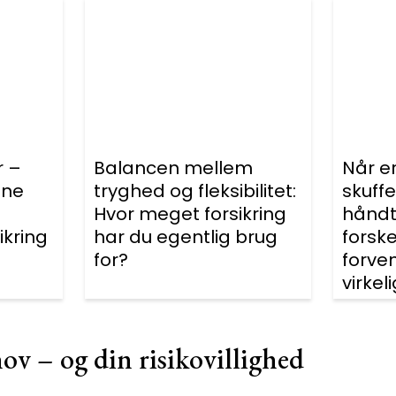
r –
Balancen mellem
Når e
ine
tryghed og fleksibilitet:
skuff
Hvor meget forsikring
håndt
ikring
har du egentlig brug
forsk
for?
forve
virkel
v – og din risikovillighed