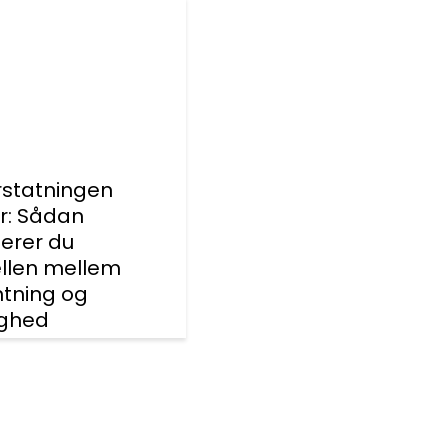
rstatningen
er: Sådan
erer du
ellen mellem
ntning og
ighed