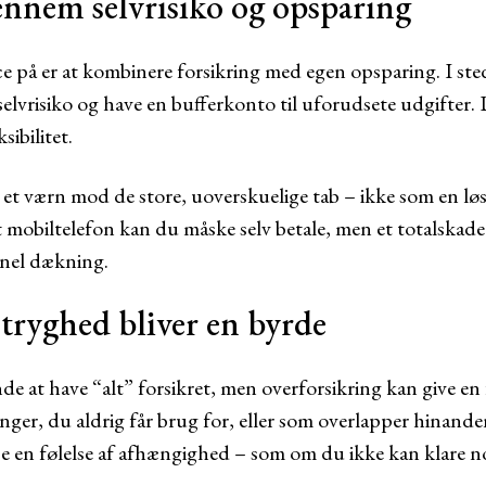
gennem selvrisiko og opsparing
 på er at kombinere forsikring med egen opsparing. I stede
elvrisiko og have en bufferkonto til uforudsete udgifter. 
sibilitet.
et værn mod de store, uoverskuelige tab – ikke som en løs
mobiltelefon kan du måske selv betale, men et totalskadet 
onel dækning.
tryghed bliver en byrde
de at have “alt” forsikret, men overforsikring kan give en
nger, du aldrig får brug for, eller som overlapper hinande
e en følelse af afhængighed – som om du ikke kan klare no