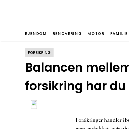
EJENDOM
RENOVERING
MOTOR
FAMILIE
FORSIKRING
Balancen mellem 
forsikring har du
Forsikringer handler i 
man er dækket, hvis uhel