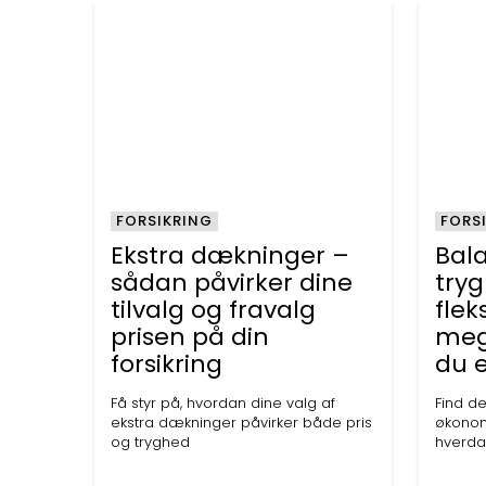
FORSIKRING
FORS
Ekstra dækninger –
Bal
sådan påvirker dine
try
tilvalg og fravalg
flek
prisen på din
mege
forsikring
du e
Få styr på, hvordan dine valg af
Find d
ekstra dækninger påvirker både pris
økonomi
og tryghed
hverd