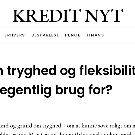
KREDIT NYT
ERHVERV
BESPARELSE
PENGE
FINANS
tryghed og fleksibili
 egentlig brug for?
bund og grund om tryghed – om at kunne sove roligt om n
det er ude. Men i en tid, hvor vi både ønsker økonomisk fr